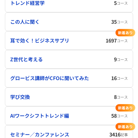
トレンド経営学
5
コース
この人に聞く
35
コース
新着あり
耳で効く！ビジネスサプリ
1697
コース
Z世代と考える
9
コース
グロービス講師がCFOに聞いてみた
16
コース
学び交換
8
コース
新着あり
AIワークシフトトレンド編
58
コース
新着あり
セミナー／カンファレンス
3416
記事