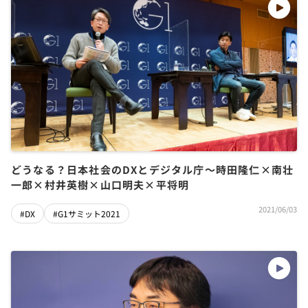
どうなる？日本社会のDXとデジタル庁～時田隆仁×南壮
一郎×村井英樹×山口明夫×平将明
2021/06/03
#DX
#G1サミット2021