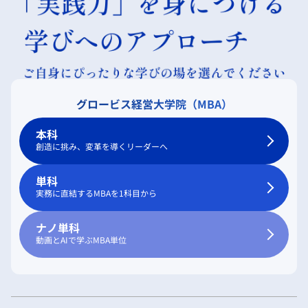
グロービス経営大学院（MBA）
本科
創造に挑み、変革を導くリーダーへ
単科
実務に直結するMBAを1科目から
ナノ単科
動画とAIで学ぶMBA単位