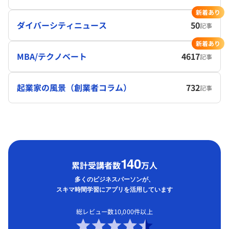
新着あり
ダイバーシティニュース
50
記事
新着あり
MBA/テクノベート
4617
記事
起業家の風景（創業者コラム）
732
記事
1
40
累計受講者数
万人
多くのビジネスパーソンが、
スキマ時間学習にアプリを活用しています
総レビュー数10,000件以上