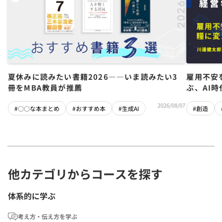
夏休みに読みたい書籍2026――いま読みたい3
雇用不安
冊をMBA教員が推薦
ぶ、AI
2026/08/07
#〇〇な本まとめ
#おすすめ本
#生成AI
#創造
他カテゴリからコースを探す
体系的に学ぶ
考え方・伝え方を学ぶ