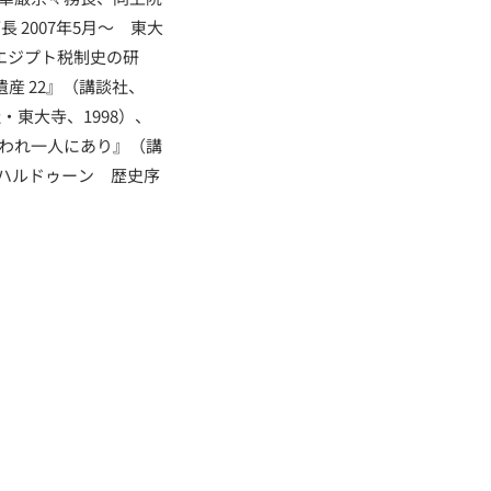
長 2007年5月～ 東大
代エジプト税制史の研
産 22』（講談社、
・東大寺、1998）、
はわれ一人にあり』（講
=ハルドゥーン 歴史序