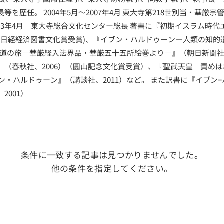
を歴任。 2004年5月～2007年4月 東大寺第218世別当・華厳宗管
～2013年4月 東大寺総合文化センター総長 著書に『初期イスラム時
）(日経経済図書文化賞受賞)、『イブン・ハルドゥーン―人類の知的遺
 求道の旅―華厳経入法界品・華厳五十五所絵巻より―』（朝日新聞社
』（春秋社、2006）（圓山記念文化賞受賞）、『聖武天皇 責め
ブン・ハルドゥーン』（講談社、2011）など。 また訳書に『イブン
2001）
条件に一致する記事は見つかりませんでした。
他の条件を指定してください。