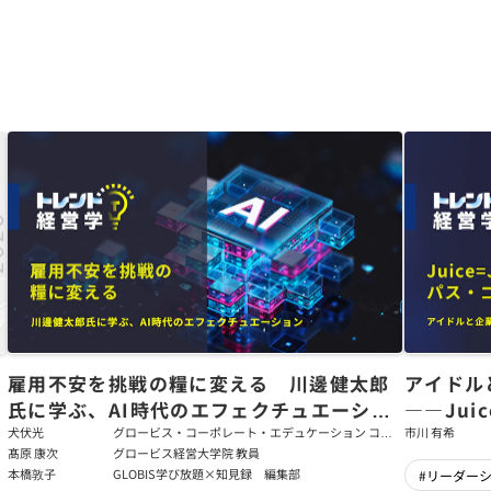
た
雇用不安を挑戦の糧に変える 川邊健太郎
アイドル
氏に学ぶ、AI時代のエフェクチュエーショ
――Jui
ン
強いチー
犬伏光
グロービス・コーポレート・エデュケーション コー
市川 有希
ポレート・ソリューション・チーム コンサルタント
髙原 康次
グロービス経営大学院 教員
本橋敦子
GLOBIS学び放題×知見録 編集部
#リーダー