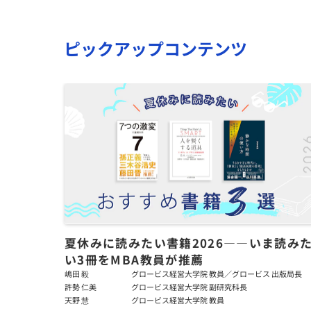
ピックアップコンテンツ
夏休みに読みたい書籍2026――いま読み
い3冊をMBA教員が推薦
嶋田 毅
グロービス経営大学院 教員／グロービス 出版局長
許勢 仁美
グロービス経営大学院 副研究科長
天野 慧
グロービス経営大学院 教員