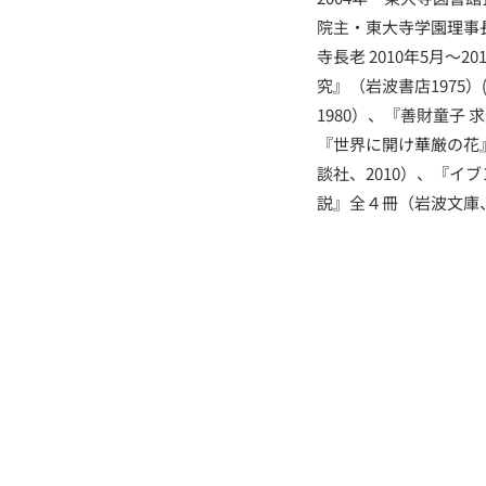
院主・東大寺学園理事長等
寺長老 2010年5月
究』（岩波書店1975
1980）、『善財童子
『世界に開け華厳の花
談社、2010）、『イ
説』全４冊（岩波文庫、