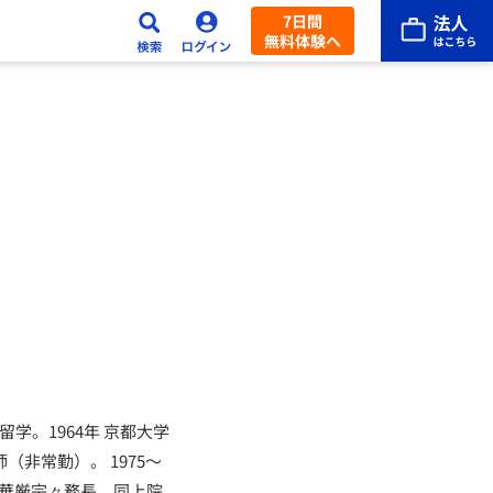
7日間
無料体験へ
学留学。1964年 京都大学
（非常勤）。 1975～
・華厳宗々務長、同上院