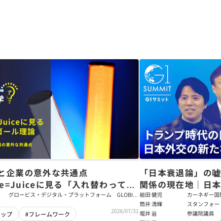
と企業の意外な共通点
「日本衰退論」の
ce=Juiceに見る「入れ替わっても
関係の現在地｜日本
ム」をつくるパス・ゴール理論
戦略【櫛田健児×
グロービス・デジタル・プラットフォーム GLOBIS
櫛田 健児
カーネギー国
学び放題 編集部・コンテンツ開発チーム
ラムディレク
筒井 清輝
スタンフォー
輝】
2026/07/31
大学アジア太
堀井 巌
参議院議員
シップ
#フレームワーク
フェロー