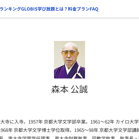
ランキング
GLOBIS学び放題とは？
料金プラン
FAQ
森本 公誠
 東大寺に入寺。1957年 京都大学文学部卒業。1961～62年 カイロ大
68年 京都大学文学博士学位取得。1965～98年 京都大学文学部講師
書館長、東大寺学園常任理事、東大寺財務執事、同教学執事、執事長