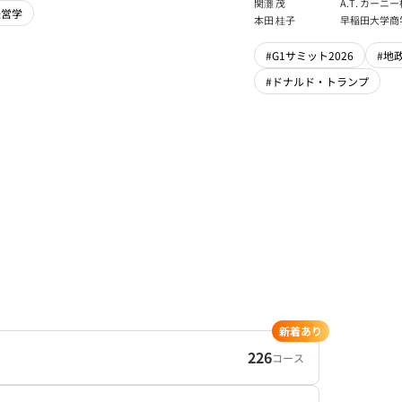
関灘 茂
A.T. カー
経営学
本法人会長
本田 桂子
早稲田大学商
#G1サミット2026
#地
#ドナルド・トランプ
新着あり
226
コース