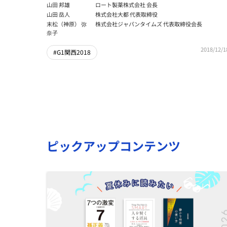
山田 邦雄
ロート製薬株式会社 会長
山田 岳人
株式会社大都 代表取締役
末松（神原） 弥
株式会社ジャパンタイムズ 代表取締役会長
奈子
2018/12/1
#G1関西2018
ピックアップコンテンツ