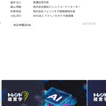
藤井 浩人
美濃加茂市長
森山 明能
株式会社御祓川 シニアコーディネーター
矢崎 和彦
株式会社フェリシモ 代表取締役社長
小松 洋介
NPO法人 アスヘノキボウ 代表理事
8
2017/01/04
#G1中部2016