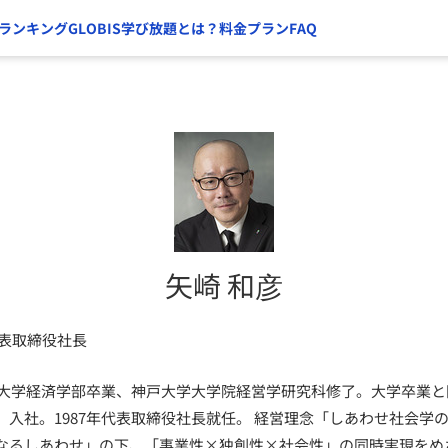
ランキング
GLOBIS学び放題とは？
料金プラン
FAQ
矢崎 和彦
代表取締役社長
習院大学経済学部卒業、神戸大学大学院経営学研究科修了。大学卒業
）入社。1987年代表取締役社長就任。 経営理念「しあわせ社会学
なるしあわせ」の下、「事業性×独創性×社会性」の同時実現をめ