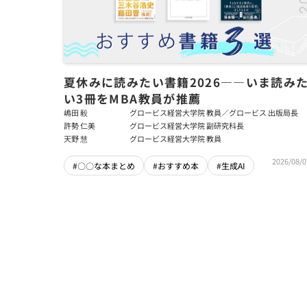
夏休みに読みたい書籍2026――いま読み
い3冊をMBA教員が推薦
嶋田 毅
グロービス経営大学院 教員／グロービス 出版局長
許勢 仁美
グロービス経営大学院 副研究科長
天野 慧
グロービス経営大学院 教員
2026/08/0
#〇〇な本まとめ
#おすすめ本
#生成AI