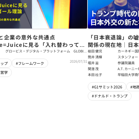
と企業の意外な共通点
「日本衰退論」の
ce=Juiceに見る「入れ替わっても
関係の現在地｜日本
ム」をつくるパス・ゴール理論
戦略【櫛田健児×
グロービス・デジタル・プラットフォーム GLOBIS
櫛田 健児
カーネギー国
学び放題 編集部・コンテンツ開発チーム
ラムディレク
筒井 清輝
スタンフォー
輝】
2026/07/31
大学アジア太
堀井 巌
参議院議員
シップ
#フレームワーク
フェロー
関灘 茂
A.T. カー
経営学
本法人会長
本田 桂子
早稲田大学商
#G1サミット2026
#地
#ドナルド・トランプ