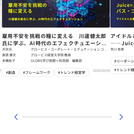
た
雇用不安を挑戦の糧に変える 川邊健太郎
アイドル
氏に学ぶ、AI時代のエフェクチュエーショ
――Jui
ン
強いチー
犬伏光
グロービス・コーポレート・エデュケーション コー
市川 有希
ポレート・ソリューション・チーム コンサルタント
髙原 康次
グロービス経営大学院 教員
本橋敦子
GLOBIS学び放題×知見録 編集部
#リーダー
#トレンド
7
2026/08/04
#創造
#フレームワーク
#トレンド経営学