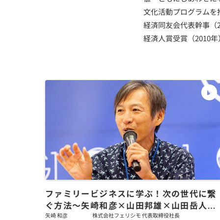
文化活動プログラムを
経済同友会代表幹事（2
経済人賞受賞（201
ファミリービジネスに学ぶ！次の世代に繋
ぐ方法～矢崎和彦×山田邦雄×山田岳人×
末松（神原）弥奈子
矢崎 和彦
株式会社フェリシモ 代表取締役社長