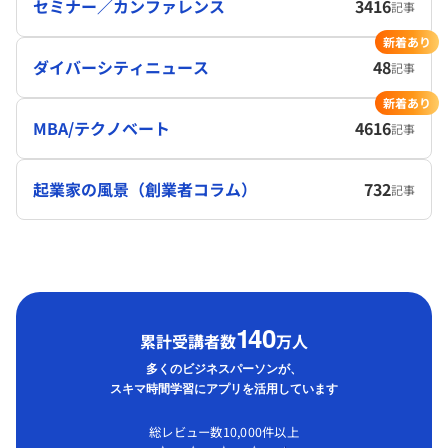
セミナー／カンファレンス
3416
記事
新着あり
ダイバーシティニュース
48
記事
新着あり
MBA/テクノベート
4616
記事
起業家の風景（創業者コラム）
732
記事
1
40
累計受講者数
万人
多くのビジネスパーソンが、
スキマ時間学習にアプリを活用しています
総レビュー数10,000件以上