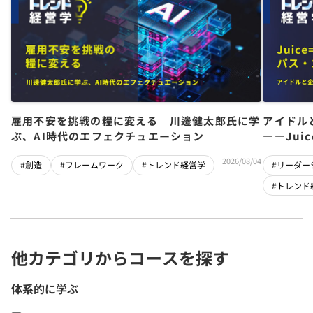
雇用不安を挑戦の糧に変える 川邊健太郎氏に学
アイドル
ぶ、AI時代のエフェクチュエーション
――Jui
チーム」
2026/08/04
#創造
#フレームワーク
#トレンド経営学
#リーダー
#トレンド
他カテゴリからコースを探す
体系的に学ぶ