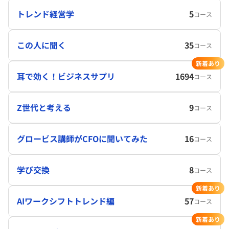
トレンド経営学
5
コース
この人に聞く
35
コース
新着あり
耳で効く！ビジネスサプリ
1694
コース
Z世代と考える
9
コース
グロービス講師がCFOに聞いてみた
16
コース
学び交換
8
コース
新着あり
AIワークシフトトレンド編
57
コース
新着あり