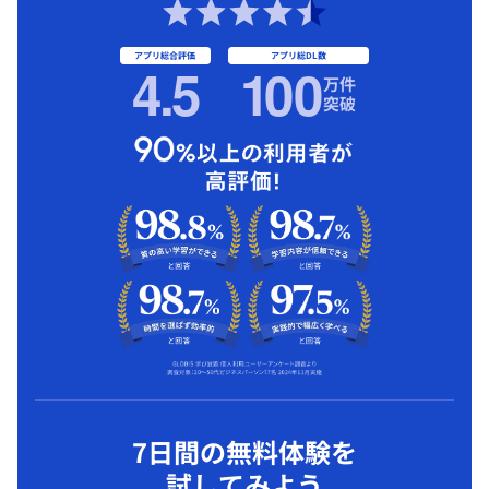
アプリ総合評価
アプリ総DL数
4.5
1
00
万件
突破
7日間の無料体験を
試してみよう