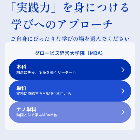
グロービス経営大学院（MBA）
本科
創造に挑み、変革を導くリーダーへ
単科
実務に直結するMBAを1科目から
ナノ単科
動画とAIで学ぶMBA単位