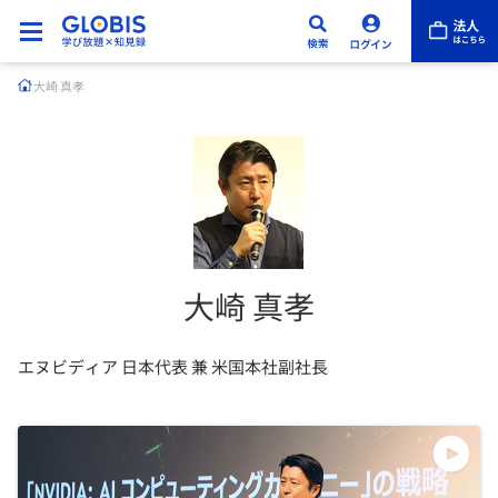
大崎 真孝
大崎 真孝
エヌビディア 日本代表 兼 米国本社副社長