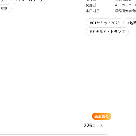
フェロー
関灘 茂
A.T. カー
経営学
本法人会長
本田 桂子
早稲田大学商
#G1サミット2026
#地
#ドナルド・トランプ
新着あり
226
コース