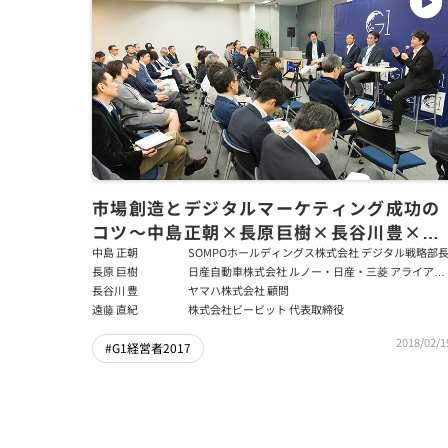
市場創造とデジタルマーケティング成功の
コツ～中島正朝×長原巨樹×長谷川豊×遠
藤直紀
中島 正朝
SOMPOホールディングス株式会社 デジタル戦略部
長原 巨樹
日産自動車株式会社 ルノー・日産・三菱 アライアン
スコネクティッドカー＆モビリティーサービス事業
長谷川 豊
ヤマハ株式会社 顧問
アライアンスグローバルダイレクター
遠藤 直紀
株式会社ビービット 代表取締役
2018/02/1
#G1経営者2017