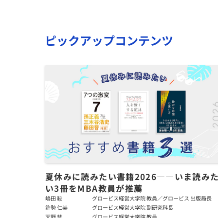
ピックアップコンテンツ
夏休みに読みたい書籍2026――いま読み
い3冊をMBA教員が推薦
嶋田 毅
グロービス経営大学院 教員／グロービス 出版局長
許勢 仁美
グロービス経営大学院 副研究科長
天野 慧
グロービス経営大学院 教員