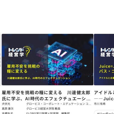
た
雇用不安を挑戦の糧に変える 川邊健太郎
アイドル
氏に学ぶ、AI時代のエフェクチュエーショ
――Jui
ン
強いチー
犬伏光
グロービス・コーポレート・エデュケーション コー
市川 有希
ポレート・ソリューション・チーム コンサルタント
髙原 康次
グロービス経営大学院 教員
本橋敦子
GLOBIS学び放題×知見録 編集部
#リーダー