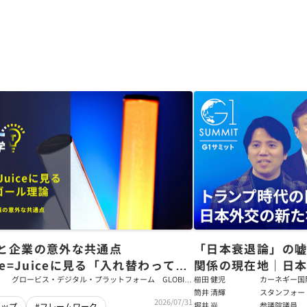
と企業の意外な共通点
「日本衰退論」の
ce=Juiceに見る「入れ替わっても
関係の現在地｜日本
ム」をつくるパス・ゴール理論
戦略【櫛田健児×
グロービス・デジタル・プラットフォーム GLOBIS
櫛田 健児
カーネギー国
学び放題 編集部・コンテンツ開発チーム
ラムディレク
筒井 清輝
スタンフォー
輝】
2026/07/31
大学アジア太
堀井 巌
参議院議員
シップ
#フレームワーク