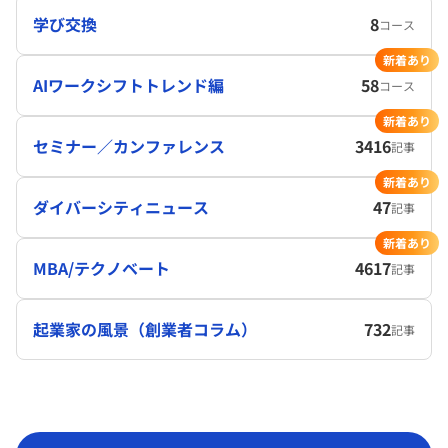
学び交換
8
コース
新着あり
AIワークシフトトレンド編
58
コース
新着あり
セミナー／カンファレンス
3416
記事
新着あり
ダイバーシティニュース
47
記事
新着あり
MBA/テクノベート
4617
記事
起業家の風景（創業者コラム）
732
記事