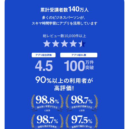
1
40
累計受講者数
万人
多くのビジネスパーソンが、
スキマ時間学習にアプリを活用しています
総レビュー数10,000件以上
アプリ総合評価
アプリ総DL数
4.5
1
00
万件
突破