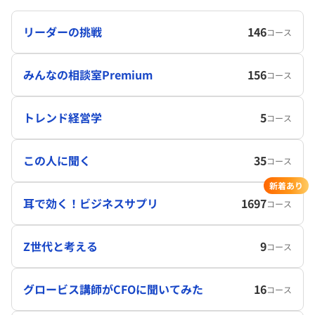
リーダーの挑戦
146
コース
みんなの相談室Premium
156
コース
トレンド経営学
5
コース
この人に聞く
35
コース
新着あり
耳で効く！ビジネスサプリ
1697
コース
Z世代と考える
9
コース
グロービス講師がCFOに聞いてみた
16
コース