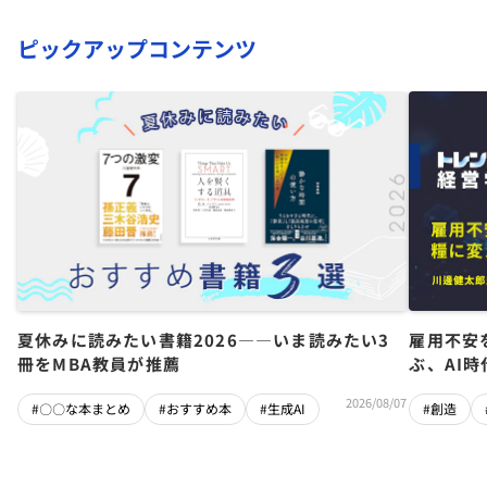
ピックアップコンテンツ
夏休みに読みたい書籍2026――いま読みたい3
雇用不安
冊をMBA教員が推薦
ぶ、AI
2026/08/07
#〇〇な本まとめ
#おすすめ本
#生成AI
#創造