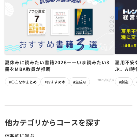
夏休みに読みたい書籍2026――いま読みたい3
雇用不安
冊をMBA教員が推薦
ぶ、AI
2026/08/07
#〇〇な本まとめ
#おすすめ本
#生成AI
#創造
他カテゴリからコースを探す
体系的に学ぶ