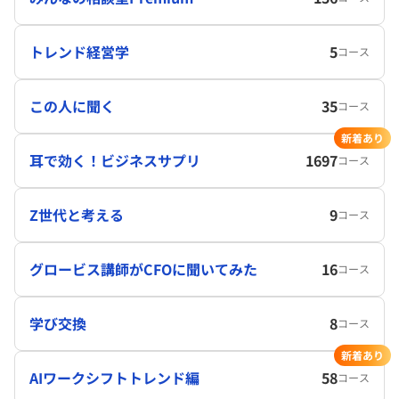
トレンド経営学
5
コース
この人に聞く
35
コース
新着あり
耳で効く！ビジネスサプリ
1697
コース
Z世代と考える
9
コース
グロービス講師がCFOに聞いてみた
16
コース
学び交換
8
コース
新着あり
AIワークシフトトレンド編
58
コース