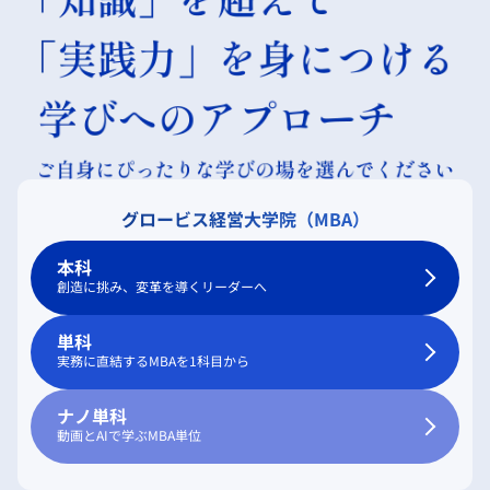
グロービス経営大学院（MBA）
本科
創造に挑み、変革を導くリーダーへ
単科
実務に直結するMBAを1科目から
ナノ単科
動画とAIで学ぶMBA単位