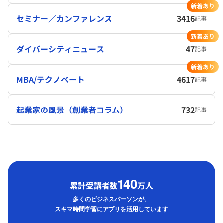
新着あり
セミナー／カンファレンス
3416
記事
新着あり
ダイバーシティニュース
47
記事
新着あり
MBA/テクノベート
4617
記事
起業家の風景（創業者コラム）
732
記事
1
40
累計受講者数
万人
多くのビジネスパーソンが、
スキマ時間学習にアプリを活用しています