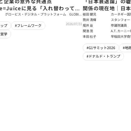
と企業の意外な共通点
「日本衰退論」の
ce=Juiceに見る「入れ替わっても
関係の現在地｜日本
ム」をつくるパス・ゴール理論
戦略【櫛田健児×
グロービス・デジタル・プラットフォーム GLOBIS
櫛田 健児
カーネギー国
学び放題 編集部・コンテンツ開発チーム
ラムディレク
筒井 清輝
スタンフォー
輝】
2026/07/31
大学アジア太
堀井 巌
参議院議員
シップ
#フレームワーク
フェロー
関灘 茂
A.T. カー
経営学
本法人会長
本田 桂子
早稲田大学商
#G1サミット2026
#地
#ドナルド・トランプ