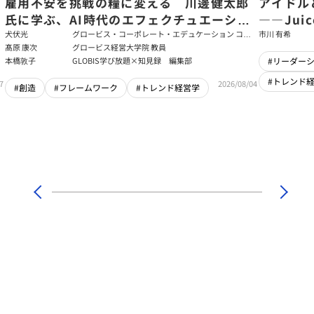
た
雇用不安を挑戦の糧に変える 川邊健太郎
アイドル
氏に学ぶ、AI時代のエフェクチュエーショ
――Jui
ン
強いチー
犬伏光
グロービス・コーポレート・エデュケーション コー
市川 有希
ポレート・ソリューション・チーム コンサルタント
髙原 康次
グロービス経営大学院 教員
本橋敦子
GLOBIS学び放題×知見録 編集部
#リーダー
#トレンド
7
2026/08/04
#創造
#フレームワーク
#トレンド経営学