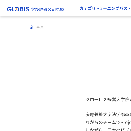
カテゴリ
ラーニングパス
小平 崇
グロービス経営大学院 
慶應義塾大学法学部卒業、法
ながらのチームでProje
しながら、日本のビジ