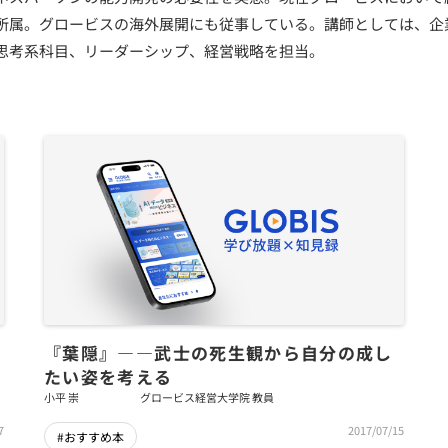
所属。グロービスの海外展開にも従事している。講師としては、企
思考系科目、リーダーシップ、経営戦略を担当。
『葉隠』――武士の死生観から自分の成し
たい姿を考える
小平 崇
グロービス経営大学院 教員
7
2017/07/15
#おすすめ本