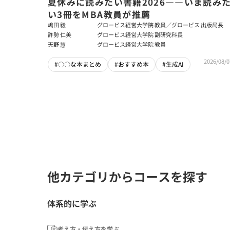
夏休みに読みたい書籍2026――いま読み
い3冊をMBA教員が推薦
嶋田 毅
グロービス経営大学院 教員／グロービス 出版局長
許勢 仁美
グロービス経営大学院 副研究科長
天野 慧
グロービス経営大学院 教員
2026/08/0
#〇〇な本まとめ
#おすすめ本
#生成AI
他カテゴリからコースを探す
体系的に学ぶ
考え方・伝え方を学ぶ