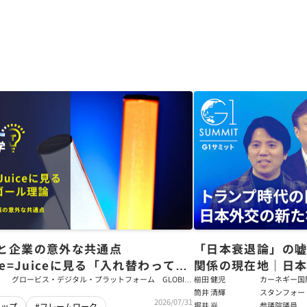
と企業の意外な共通点
「日本衰退論」の
ce=Juiceに見る「入れ替わっても
関係の現在地｜日本
ム」をつくるパス・ゴール理論
戦略【櫛田健児×
グロービス・デジタル・プラットフォーム GLOBIS
櫛田 健児
カーネギー国
学び放題 編集部・コンテンツ開発チーム
ラムディレク
筒井 清輝
スタンフォー
輝】
2026/07/31
大学アジア太
堀井 巌
参議院議員
シップ
#フレームワーク