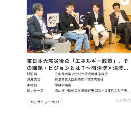
東日本大震災後の「エネルギー政策」、そ
の課題・ビジョンとは？～開沼博×滝波宏
文×田嶋要×朝比奈一郎
開沼 博
立命館大学 衣笠総合研究機構 准教授
滝波 宏文
経済産業大臣政務官／参議院議員
田嶋 要
衆議院議員
朝比奈 一郎
青山社中株式会社 筆頭代表 CEO／福井県立大学 客員
教授／ビジネス・ブレークスルー大学大学院 客員教
2017/06/0
授
#G1サミット2017