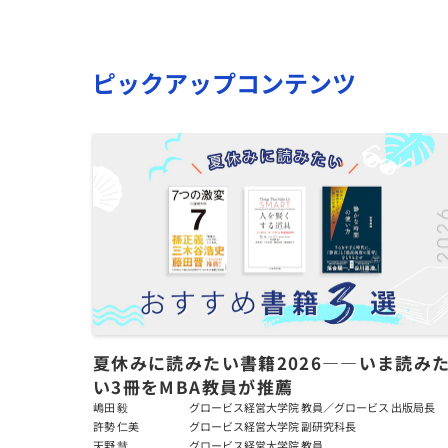
ピックアップコンテンツ
夏休みに読みたい書籍2026――いま読み
い3冊をMBA教員が推薦
嶋田 毅
グロービス経営大学院 教員／グロービス 出版局長
許勢 仁美
グロービス経営大学院 副研究科長
天野 慧
グロービス経営大学院 教員