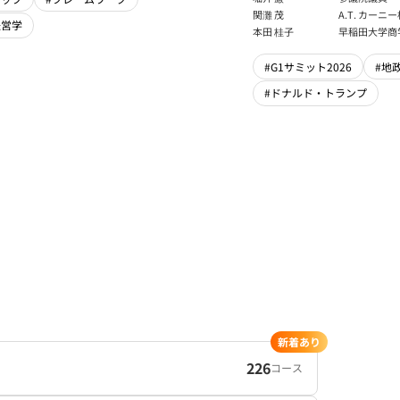
フェロー
関灘 茂
A.T. カー
経営学
本法人会長
本田 桂子
早稲田大学商
#G1サミット2026
#地
#ドナルド・トランプ
新着あり
226
コース