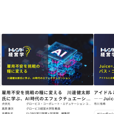
た
雇用不安を挑戦の糧に変える 川邊健太郎
アイドル
氏に学ぶ、AI時代のエフェクチュエーショ
――Jui
ン
強いチー
犬伏光
グロービス・コーポレート・エデュケーション コー
市川 有希
ポレート・ソリューション・チーム コンサルタント
髙原 康次
グロービス経営大学院 教員
本橋敦子
GLOBIS学び放題×知見録 編集部
#リーダー