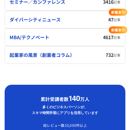
セミナー／カンファレンス
3416
記事
新着あり
ダイバーシティニュース
47
記事
新着あり
MBA/テクノベート
4617
記事
起業家の風景（創業者コラム）
732
記事
1
40
累計受講者数
万人
多くのビジネスパーソンが、
スキマ時間学習にアプリを活用しています
総レビュー数10,000件以上