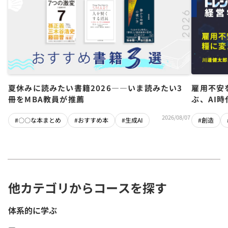
夏休みに読みたい書籍2026――いま読みたい3
雇用不安
冊をMBA教員が推薦
ぶ、AI
2026/08/07
#〇〇な本まとめ
#おすすめ本
#生成AI
#創造
他カテゴリからコースを探す
体系的に学ぶ