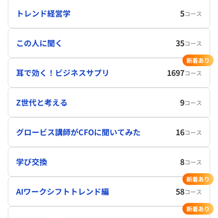
トレンド経営学
5
コース
この人に聞く
35
コース
新着あり
耳で効く！ビジネスサプリ
1697
コース
Z世代と考える
9
コース
グロービス講師がCFOに聞いてみた
16
コース
学び交換
8
コース
新着あり
AIワークシフトトレンド編
58
コース
新着あり