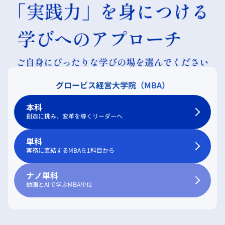
グロービス経営大学院（MBA）
本科
創造に挑み、変革を導くリーダーへ
単科
実務に直結するMBAを1科目から
ナノ単科
動画とAIで学ぶMBA単位