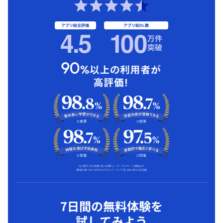
アプリ総合評価
アプリ総DL数
4.5
1
00
万件
突破
7日間の無料体験を
試してみよう