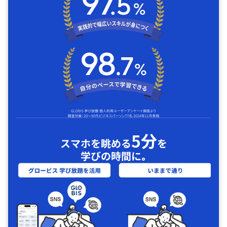
5分
スマホを眺める
を
学びの時間に｡