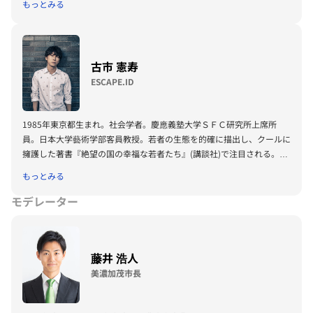
もっとみる
年第49回衆議院議員選挙にて、福島2区から比例当選を果たし平成生ま
れで最年少国会議員になる。
著者に「日本に20代国会議員がいなくなる日」
古市 憲寿
ESCAPE.ID
1985年東京都生まれ。社会学者。慶應義塾大学ＳＦＣ研究所上席所
員。日本大学藝術学部客員教授。若者の生態を的確に描出し、クールに
擁護した著書『絶望の国の幸福な若者たち』(講談社)で注目される。日
本学術振興会「育志賞」受賞。著書に『平成くん、さようなら』(文藝
もっとみる
春秋)、『保育園義務教育化』(小学館)、『絶対に挫折しない日本史』
(新潮新書)など。
モデレーター
藤井 浩人
美濃加茂市長