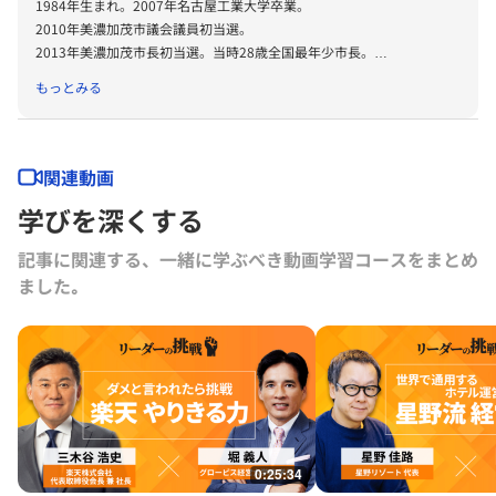
1984年生まれ。2007年名古屋工業大学卒業。
2010年美濃加茂市議会議員初当選。
2013年美濃加茂市長初当選。当時28歳全国最年少市長。
2014年6月事前収賄容疑等により逮捕後、無罪判決、逆転有罪判決、
もっとみる
2017年12月最高裁にて上告棄却決定を受け、辞職。
2022年1月、美濃加茂市長選挙に当選。
関連動画
学びを深くする
記事に関連する、一緒に学ぶべき動画学習コースをまとめ
ました｡
0:25:34