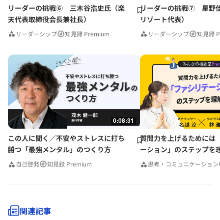
リーダーの挑戦⑥ 三木谷浩史氏（楽
リーダーの挑戦⑦ 星野
天代表取締役会長兼社長）
リゾート代表）
リーダーシップ
知見録 Premium
リーダーシップ
知見録 P
0:08:31
この人に聞く／不安やストレスに打ち
質問力を上げるためには
勝つ「最強メンタル」のつくり方
ーション」のステップを
みんなの相談室Premium
自己啓発
知見録 Premium
思考・コミュニケーション
関連記事