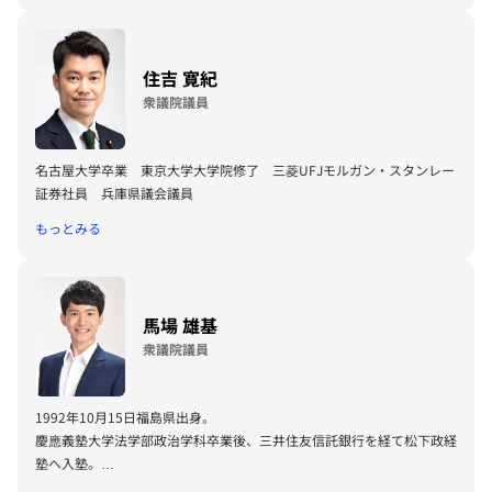
住吉 寛紀
衆議院議員
名古屋大学卒業 東京大学大学院修了 三菱UFJモルガン・スタンレー
証券社員 兵庫県議会議員
もっとみる
馬場 雄基
衆議院議員
1992年10月15日福島県出身。
慶應義塾大学法学部政治学科卒業後、三井住友信託銀行を経て松下政経
塾へ入塾。
東日本大震災を高校三年生の時に経験し復興に携わる決意をし、2021