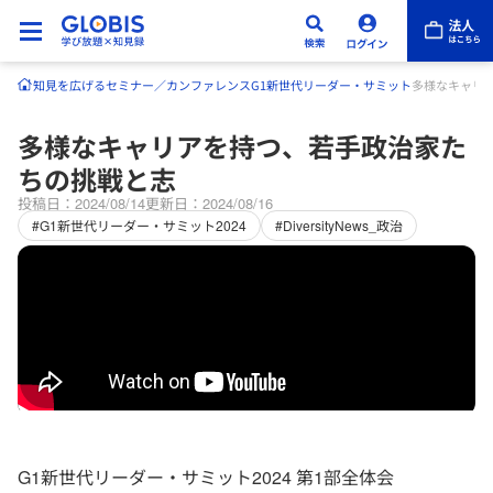
知見を広げる
セミナー／カンファレンス
G1新世代リーダー・サミット
多様なキャリ
多様なキャリアを持つ、若手政治家た
ちの挑戦と志
投稿日：2024/08/14
更新日：2024/08/16
#G1新世代リーダー・サミット2024
#DiversityNews_政治
G1新世代リーダー・サミット2024 第1部全体会