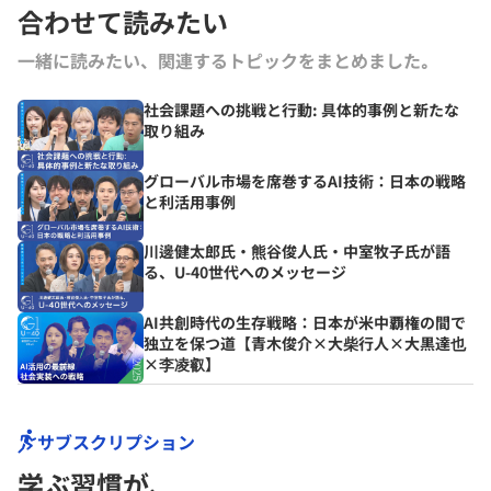
合わせて読みたい
一緒に読みたい、関連するトピックをまとめました｡
社会課題への挑戦と行動: 具体的事例と新たな
取り組み
グローバル市場を席巻するAI技術：日本の戦略
と利活用事例
川邊健太郎氏・熊谷俊人氏・中室牧子氏が語
る、U-40世代へのメッセージ
AI共創時代の生存戦略：日本が米中覇権の間で
独立を保つ道【青木俊介×大柴行人×大黒達也
×李凌叡】
サブスクリプション
学ぶ習慣が､