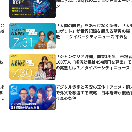
氏に学ぶ、AI時代のエフェクチュエーシ
ン
閉会
「人間の限界」をあっけなく突破。「人
波紋
ロボット」が世界記録を超える驚異の爆
走！ ／ダイバーシティニュース 平沢岳人
【8/31までの限定公開】
「ジャングリア沖縄」開業1周年。来場
ても
100万人「経済効果は494億円を算出」そ
論
の実態とは？／ダイバーシティニュース
相川七瀬/古谷経衡【8/31までの限定公
開】
日米
デジタル赤字と円安の正体｜アニメ・観
存
で外貨を奪還する戦略｜日本経済が復活
井清
る真の条件