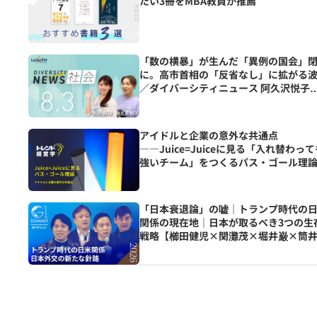
たい3冊をMBA教員が推薦
「数の横暴」が生んだ「異例の国会」
に。高市首相の「反省なし」に拡がる
／ダイバーシティニュース 阿久沢悦子
【9/30までの限定公開】
アイドルと企業の意外な共通点
――Juice=Juiceに見る「入れ替わっ
強いチーム」をつくるパス・ゴール理
「日本衰退論」の嘘｜トランプ時代の
関係の現在地｜日本が取るべき3つの生
戦略【櫛田健児×関灘茂×堀井巌×筒
輝】