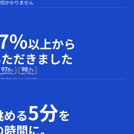
切かかりません
97%
以上から
いただきました
5分
眺める
を
の時間に｡