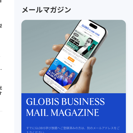
ョ
メールマガジン
型
者
光
す
すでにGLOBIS学び放題へご登録済みの方は、別のメールアドレスをご
入力ください。