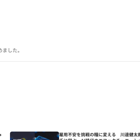
めました｡
み
雇用不安を挑戦の糧に変える 川邊健太