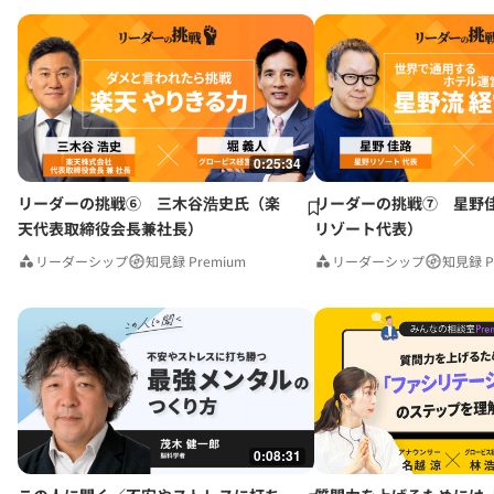
0:25:34
リーダーの挑戦⑥ 三木谷浩史氏（楽
リーダーの挑戦⑦ 星野
天代表取締役会長兼社長）
リゾート代表）
リーダーシップ
知見録 Premium
リーダーシップ
知見録 P
0:08:31