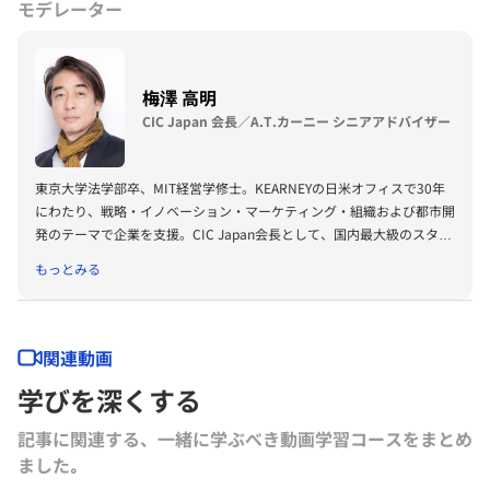
掲げる。
モデレーター
コンビニ大手からメガバンクといったナショナルクライアントのマーケ
ティングから、
スタートアップや自治体のプロジェクトまで幅広く手掛ける。
梅澤 高明
Cannes Lions、PRアワードグランプリ、ACC TOKYO CREATIVITY
AWORDS グランプリ/総務大臣賞など受賞多数。
CIC Japan 会長／A.T.カーニー シニアアドバイザー
著書『言語化力（言葉にできれば人生は変わる）』（SBクリエイティ
ブ）がAmazonのビジネス書ランキングで１位に。
『超クリエイティブ 発想 × 実装で現実を動かす』（文藝春秋）ほか著
東京大学法学部卒、MIT経営学修士。KEARNEYの日米オフィスで30年
書は5冊。
にわたり、戦略・イノベーション・マーケティング・組織および都市開
THE CREATIVE ACADEMY主催。
発のテーマで企業を支援。CIC Japan会長として、国内最大級のスター
トアップ集積拠点CIC Tokyoの立上げを主導。350社の入居企業ととも
もっとみる
に、ライフサイエンス、環境・エネルギーなど多様なテーマでイノベー
ションコミュニティを構築中。今春、CICのアジア2拠点目としてCIC
Fukuokaを天神に開設。内閣府「知的財産戦略本部」本部員、同「ム
ーンショット型研究開発制度 戦略推進会議」構成員。富裕層観光、サ
関連動画
ステナブル観光、ナイトタイムエコノミーなどのテーマで政府委員会の
学びを深くする
委員・座長を務める。文化観光、富裕層観光、夜間観光のコンテンツ開
発支援実績多数。主な著書に「NEXTOKYO」（共著、日経BP社）、
記事に関連する、一緒に学ぶべき動画学習コースをまとめ
「最強のシナリオプランニング」（編著、東洋経済新報社）。
ました｡