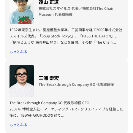
遠山 正道
株式会社スマイルズ 代表／株式会社The Chain
Museum 代表取締役
1962年東京生まれ。慶應義塾大学卒、三菱商事を経て2000年株式会社
スマイルズ代表。「Soup Stock Tokyo」、「PASS THE BATON」、
「刷毛じょうゆ 海苔弁山登り」などを展開。その他「The Chain
Museum」、「Art Sticker」「新種のimmigrations」、女子美術大学
もっとみる
教授、東京ビエンナーレなどでは作家として活動。YouTube「新種の老
人」は撮影/編集/音楽を一人で行い小さな表現活動を継続している。
三浦 崇宏
The Breakthrough Company GO 代表取締役
The Breakthrough Company GO 代表取締役 CEO
2007年 博報堂入社、マーケティング・PR・クリエイティブを経験した
後に、TBWAHAKUHODOを経て
2017年にThe Breakthrough Company GOを設立。
もっとみる
クリエイティブの力で社会の変化と挑戦を支援することをミッションに