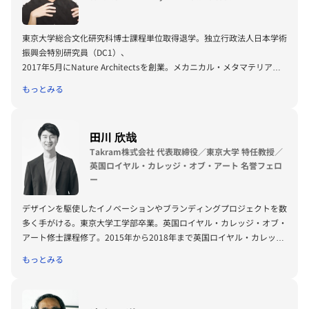
東京大学総合文化研究科博士課程単位取得退学。独立行政法人日本学術
振興会特別研究員（DC1）、
2017年5月にNature Architectsを創業。メカニカル・メタマテリアル
の設計技術の研究に従事する。
もっとみる
独立行政法人情報処理推進機構より未踏スーパークリエータ、総務省よ
り異能ベーションプログラム認定、
文部科学省よりナイスステップな研究者2022認定。
田川 欣哉
Takram株式会社 代表取締役／東京大学 特任教授／
英国ロイヤル・カレッジ・オブ・アート 名誉フェロ
ー
デザインを駆使したイノベーションやブランディングプロジェクトを数
多く手がける。東京大学工学部卒業。英国ロイヤル・カレッジ・オブ・
アート修士課程修了。2015年から2018年まで英国ロイヤル・カレッ
ジ・オブ・アートにて客員教授を務め、2018年に同校から名誉フェロ
もっとみる
ーを授与された。経済産業省産業構造審議会 知的財産分科会委員、日
本デザイン振興会理事、ポケモン・ウィズ・ユー財団理事、東京大学総
長室アドバイザーなどを歴任。