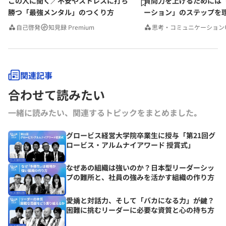
この人に聞く／不安やストレスに打ち
質問力を上げるためには
勝つ「最強メンタル」のつくり方
ーション」のステップを
みんなの相談室Premium
自己啓発
知見録 Premium
思考・コミュニケーション
関連記事
合わせて読みたい
一緒に読みたい、関連するトピックをまとめました｡
グロービス経営大学院卒業生に授与「第21回グ
ロービス・アルムナイアワード 授賞式」
なぜあの組織は強いのか？日本型リーダーシッ
プの難所と、社員の強みを活かす組織の作り方
愛嬌と対話力、そして「バカになる力」が鍵？
困難に挑むリーダーに必要な資質と心の持ち方