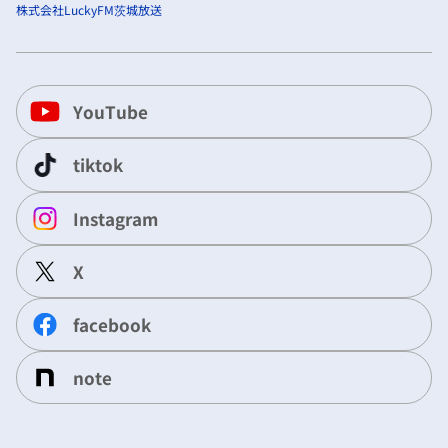
株式会社LuckyFM茨城放送
YouTube
tiktok
Instagram
X
facebook
note