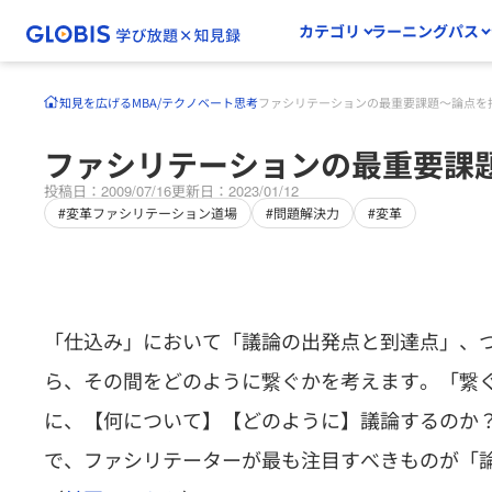
カテゴリ
ラーニングパス
知見を広げる
MBA/テクノベート
思考
ファシリテーションの最重要課題～論点を
ファシリテーションの最重要課
投稿日：2009/07/16
更新日：2023/01/12
#変革ファシリテーション道場
#問題解決力
#変革
「仕込み」において「議論の出発点と到達点」、
ら、その間をどのように繋ぐかを考えます。「繋
に、【何について】【どのように】議論するのか
で、ファシリテーターが最も注目すべきものが「