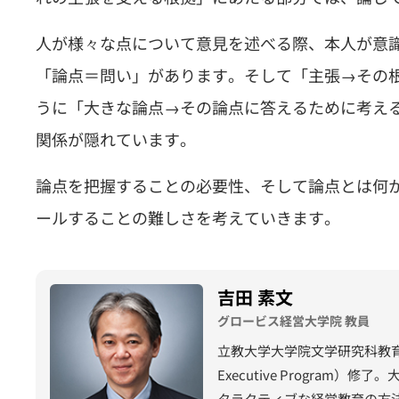
人が様々な点について意見を述べる際、本人が意
「論点＝問い」があります。そして「主張→その
うに「大きな論点→その論点に答えるために考え
関係が隠れています。
論点を把握することの必要性、そして論点とは何
ールすることの難しさを考えていきます。
吉田 素文
グロービス経営大学院 教員
立教大学大学院文学研究科教育
Executive Progra
タラクティブな経営教育の方