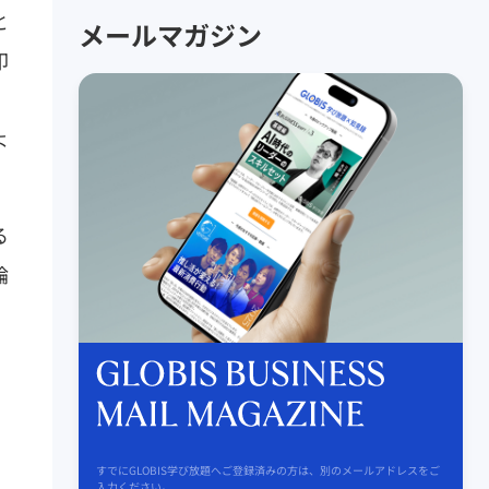
と
メールマガジン
印
。
よ
る
論
。
すでにGLOBIS学び放題へご登録済みの方は、別のメールアドレスをご
入力ください。