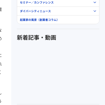
、
セミナー／カンファレンス
置
ダイバーシティニュース
起業家の風景（創業者コラム）
な
新着記事・動画
め
に
れ
く
し
う