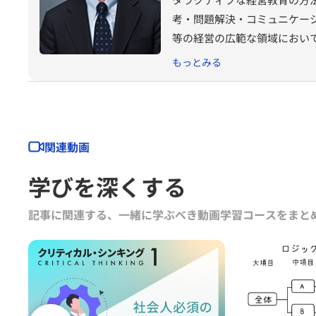
考・問題解決・コミュニケー
等の経営の広範な領域におい
経営大学院での講義の他、企
もっとみる
および企業の実際の戦略・組
テーションの教科書』（東洋
関連動画
学びを深くする
記事に関連する、一緒に学ぶべき動画学習コースをまと