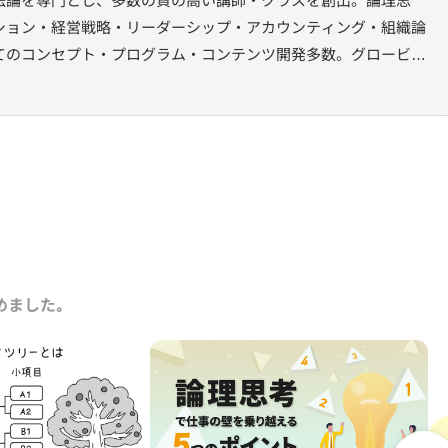
ション・経営戦略・リーダーシップ・アカウンティング・組織論
てのコンセプト・プログラム・コンテンツ開発多数。グロービス
業での経営者育成、シニアマネジメント向けプログラムの設計、
織課題を扱うセッションの講師を多数務める。著書に『ファシリ
経済新報社）がある。
めました｡