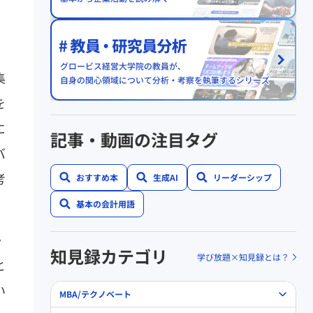
集
を
に
記事・動画の注目タグ
バ
考
おすすめ本
生成AI
リーダーシップ
基本の会計用語
・
知見録カテゴリ
学び放題×知見録とは？
と
い
MBA/テクノベート