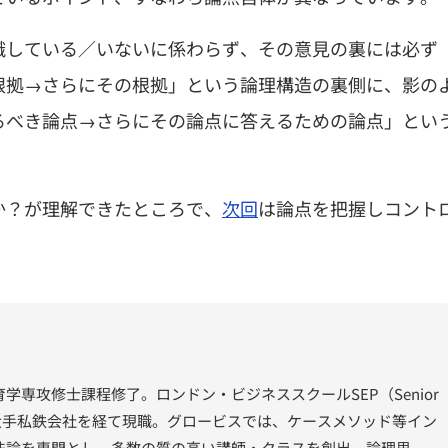
識している／いないに係わらず、その意見の裏には必ず
根拠→さらにその根拠」という論理構造の裏側に、影の
るべき論点→さらにその論点に答えるための論点」とい
か？が理解できたところで、
次回
は論点を把握しコント
学専攻修士課程修了。ロンドン・ビジネススクールSEP（Senior
m）修了。大手私鉄会社を経て現職。グロービスでは、ケースメソッド等イン
法論を専門とし、多数の質の高い講師・クラスを創出。論理思