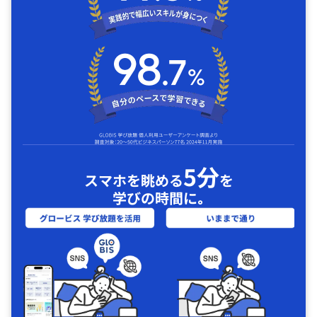
5分
スマホを眺める
を
学びの時間に｡