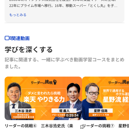
22年にプライム市場へ移行。16年、移動スーパー「とくし丸」を子会
社化。17年に「大地を守る会」、18年に「らでぃっしゅぼーや」と経
もっとみる
営統合し、食品宅配ブランドを擁する新会社社長に就任。24年シダッ
クスを子会社化し副社長に就任。株式会社新潟アルビレックス・ベース
ボール・クラブ代表取締役会長、一般社団法人EVIDENCE STUDIO共同
代表理事、経済同友会 共助資本主義の実現委員会 委員長。
関連動画
学びを深くする
記事に関連する、一緒に学ぶべき動画学習コースをまとめ
ました｡
0:25:34
リーダーの挑戦⑥ 三木谷浩史氏（楽
リーダーの挑戦⑦ 星野