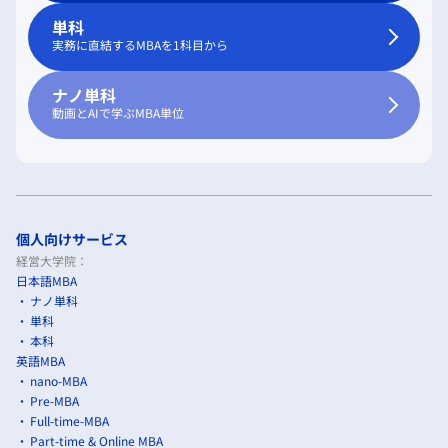
単科
実務に直結するMBAを1科目から
ナノ単科
動画とAIで学ぶMBA単位
個人向けサービス
経営大学院：
日本語MBA
ナノ単科
単科
本科
英語MBA
nano-MBA
Pre-MBA
Full-time-MBA
Part-time & Online MBA