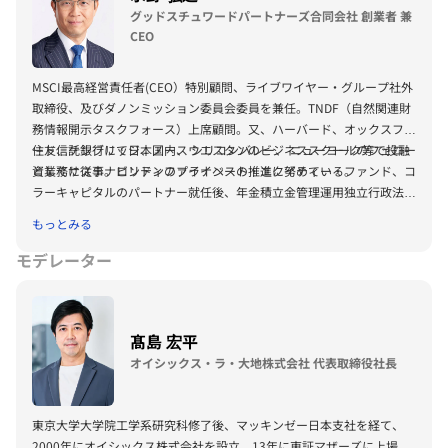
ーとして、グローバルに活躍。
グッドスチュワードパートナーズ合同会社 創業者 兼
CEO
MSCI最高経営責任者(CEO）特別顧問、ライブワイヤー・グループ社外
取締役、及びダノンミッション委員会委員を兼任。TNDF（自然関連財
務情報開示タスクフォース）上席顧問。又、ハーバード、オックスフォ
ード、ケンブリッジ、ノースウエスタンのビジネススクールのフェロー
住友信託銀行にて日本国内、 シリコンバレー、 ニューヨーク等で投融
としてサステナビリティファイナンスの推進に努めている。
資業務に従事。ロンドンのプライベート・エクイティー・ファンド、コ
ラーキャピタルのパートナー就任後、年金積立金管理運用独立行政法人
（GPIF）理事兼 CIO（最高投資責任者）、革新的ファイナンスおよび
もっとみる
持続可能な投資に関する国連事務総長特使、経済産業省参与、米国テス
ラ社外取締役及び監査委員会委員を歴任。
モデレーター
髙島 宏平
オイシックス・ラ・大地株式会社 代表取締役社長
東京大学大学院工学系研究科修了後、マッキンゼー日本支社を経て、
2000年にオイシックス株式会社を設立。13年に東証マザーズに上場、