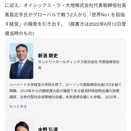
に迎え、オイシックス・ラ・大地株式会社代表取締役社長
髙島宏平氏がグローバルで戦う2人から「世界No1.を目指
す経営」の極意を引き出す。（肩書きは2022年6月12日登
壇当時のもの)
新浪 剛史
サントリーホールディングス株式会社 代表取締役社
長
ハーバード大学経営大学院を修了。ローソン代表取締役社長CEOを経て
現職。2014年から内閣総理大臣が議長である経済財政諮問会議の民間
議員、全世代型社会保障検討会議、未来投資会議にも参画。 2020年よ
り2度目の経済同友会副代表幹事。International Chamber of
もっとみる
Commerce Executive Board、世界経済フォーラムInternational
Business Council、世界経済フォーラム第四次産業革命センター
Advisory Board、Asia Business Council Vice Chairman、米国外交問題
評議会Global Board of Advisors、米国The Business Councilのメンバ
水野 弘道