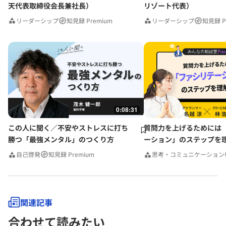
天代表取締役会長兼社長）
リゾート代表）
リーダーシップ
知見録 Premium
リーダーシップ
知見録 P
0:08:31
この人に聞く／不安やストレスに打ち
質問力を上げるためには
勝つ「最強メンタル」のつくり方
ーション」のステップを
みんなの相談室Premium
自己啓発
知見録 Premium
思考・コミュニケーション
関連記事
合わせて読みたい