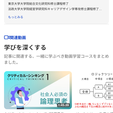
東京大学大学院総合文化研究科修士課程修了
法政大学大学院経営学研究科キャリアデザイン学専攻修士課程修了
学位：修士（学術）、修士（経営学）
もっとみる
担当科目：クリティカル・シンキング、人材マネジメント、パワーと影
響力
マッキンゼー・アンド・カンパニー・インクにて、食品、通信、医薬、
関連動画
金融、インフラなどの各企業への戦略・組織コンサルティングに従事。
学びを深くする
その後、グロービスに参画し、現在はグロービス経営大学院研究科長と
して企画運営を統括。教員としては、思考領域・ヒト領域の科目を担当
記事に関連する、一緒に学ぶべき動画学習コースをまとめ
する。
ました｡
株式会社ラポールヘア・グループ社外取締役。
共著書に『ビジネススクールで教えている武器としてのITスキル』東洋
経済新報社、共訳書に『一流ビジネススクールで教えるデジタル・シフ
ト戦略』ダイヤモンド社。
1:45:39