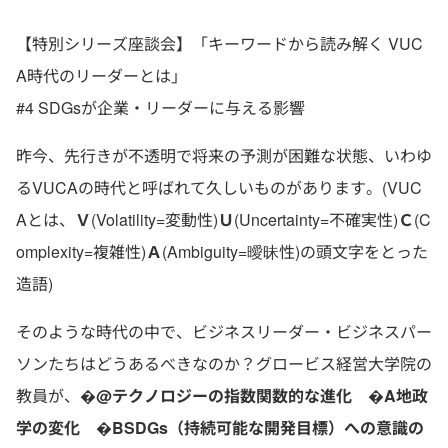
【特別シリーズ座談会】「キーワードから読み解く VUC
A時代のリーダーとは」
#4 SDGsが企業・リーダーに与える影響
昨今、先行きが不透明で将来の予測が困難な状態、いわゆ
るVUCAの時代と呼ばれて久しいものがあります。(VUC
Aとは、
Ｖ
(Volatility=変動性)
Ｕ
(Uncertainty=不確実性)
Ｃ
(C
omplexity=複雑性)
Ａ
(Ambiguity=曖昧性)の頭文字をとった
造語)
そのような時代の中で、ビジネスリーダー・ビジネスパー
ソンたちはどうあるべきなのか？グロービス経営大学院の
教員が、
�@テクノロジーの指数関数的な進化 �A地政
学の変化 �BSDGs（持続可能な開発目標）への意識の