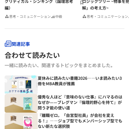
クリティカル・シンキング（論理思考
ロジックツリー ~物事を
編）
解」の考え方~
思考・コミュニケーション
中級
思考・コミュニケーション
関連記事
合わせて読みたい
一緒に読みたい、関連するトピックをまとめました｡
夏休みに読みたい書籍2026――いま読みたい3
冊をMBA教員が推薦
優秀な人ほど『意味のない仕事』にハマるのは
なぜか——ブレグマン『倫理的野心を持て』が
問う才能の使い道
『離職ゼロ。「自営型社員」が会社を変え
る！』――ジョブ型でもメンバーシップ型でも
ない新たな選択肢