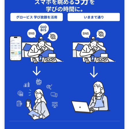
5分
スマホを眺める
を
学びの時間に｡