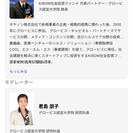
部部長に。米、欧、亜における海外事業戦略構築・実施を担当後、
KIBOW社会投資ファンド 代表パートナー／グロービ
2016東京オリンピック・パラリンピック招致委員会にエグゼクティ
ス経営大学院 教員
ブ・ディレクターとして出向、帰任しゼロエミッション事業本部主管兼
グローバルマーケティング本部主管として、Nissan LEAF世界導入に参
キヤノン株式会社で新規事業の企画・戦略的提携に携わった後、2000
画。
年にグロービスに参加。 グロービス・キャピタル・パートナーズでサ
2011年より内閣官房官邸国際広報室参事官として､震災対応､ソーシャ
ービス分野、メディア・コンテンツ分野、及びヘルスケア分野の投資を
ルメディア､2020招致､ダボス会議等を担当｡2014年2月よりアクセンチ
担当。
その後、医療ベンチャーのヘルス・ソリューション（専務取締役
ュア株式会社 チーフ・マーケティング・イノベーター（CMI）とし
COO)、エス・エム・エス（事業開発）を経て、グロービスに帰任。社
て、ブランディング、イノベーション、働き方改革、地方拡張、SDGs
会課題を解決に導くスタートアップに投資をするKIBOW社会投資ファ
統合プログラムなどを担当。2019年7月より現職。グロービス経営大学
ンドを2015年に設立。
認定NPO法人STORIA理事。
院教員。
共著・共訳に“戦略の経済学”、“パブリック・ディプロマシー戦略”等が
もっとみる
ある。
モデレーター
君島 朋子
グロービス経営大学院 研究科長
グロービス経営大学院 研究科長