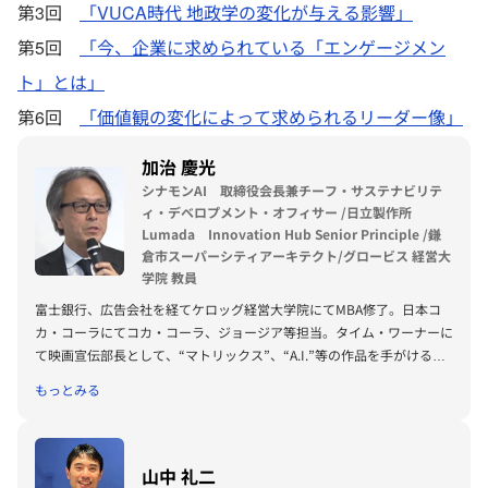
第3回
「VUCA時代 地政学の変化が与える影響」
第5回
「今、企業に求められている「エンゲージメン
ト」とは」
第6回
「価値観の変化によって求められるリーダー像」
加治 慶光
シナモンAI 取締役会長兼チーフ・サステナビリテ
ィ・デベロプメント・オフィサー /日立製作所
Lumada Innovation Hub Senior Principle /鎌
倉市スーパーシティアーキテクト/グロービス 経営大
学院 教員
富士銀行、広告会社を経てケロッグ経営大学院にてMBA修了。日本コ
カ・コーラにてコカ・コーラ、ジョージア等担当。タイム・ワーナーに
て映画宣伝部長として、“マトリックス”、“A.I.”等の作品を手がける。
ソニー・ピクチャーズ移籍後バイス・プレジデントマーケティング統括
もっとみる
として“スパイダーマン”、テレビアニメ”鉄腕アトム”などに関わる。そ
の後、日産自動車にて高級車担当マーケティング・ダイレクターとして
シーマ、フーガ、ティアナ、ティーダ、スカイライン、NISSAN GT-R
等の市場戦略構築・実施を指揮後、関連会社オーテックに出向海外事業
山中 礼二