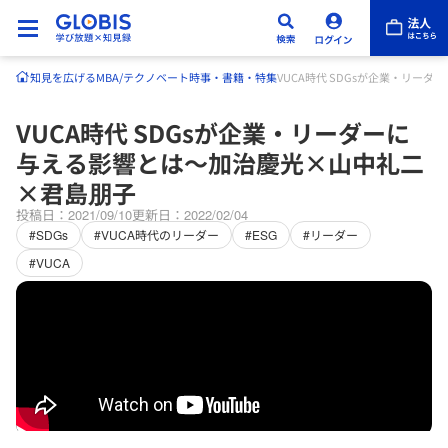
知見を広げる
MBA/テクノベート
時事・書籍・特集
VUCA時代 SDGsが企業・リー
VUCA時代 SDGsが企業・リーダーに
与える影響とは〜加治慶光×山中礼二
×君島朋子
投稿日：2021/09/10
更新日：2022/02/04
#SDGs
#VUCA時代のリーダー
#ESG
#リーダー
#VUCA