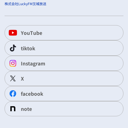
株式会社LuckyFM茨城放送
YouTube
tiktok
Instagram
X
facebook
note