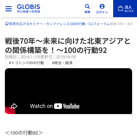
知見を広げる
セミナー／カンファレンス
100の行動／G1フォーラム
戦後70年～未来
戦後70年～未来に向けた北東アジアと
の関係構築を！～100の行動92
投稿日：2016/11/09
更新日：2019/04/09
#トコトン/100の行動
#政治・経済
＜100の行動92＞