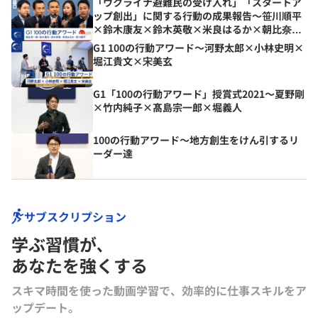
「ウクライナ避難民の受け入れ」「スタートア
ップ創出」に関する行動の成果報告～笹川順平
×鈴木康友×鈴木英敬×米良はるか×朝比奈一
郎【G1 100の行動アワード】
G1 100の行動アワード〜河野太郎×小林史明×
堀江貴文×宋美玄
G1「100の行動アワード」授賞式2021〜夏野剛
×竹内純子×髙島宗一郎×堀義人
100の行動アワード～地方創生をけん引するリ
ーダー達
サブスクリプション
学ぶ習慣が､
あなたを強くする
スキマ時間を使った動画学習で、効率的に仕事スキルをア
ップデート。