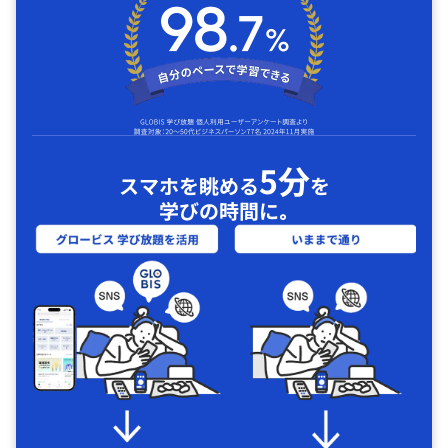
5分
スマホを眺める
を
学びの時間に｡