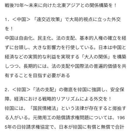
戦後70年～未来に向けた北東アジアとの関係構築を！
1．＜中国＞ 「遠交近攻策」で大局的視点に立った外交
を！
中国は自由化、民主化、法の支配、基本的人権の確立を経
ずに台頭し、大きな影響力を行使している。日本は中国と
経済などの実質的な利益を実現する「大人の関係」を構築
しつつ、長期的には、法の支配や国際法の普遍的価値を共
有することを目指す必要がある
2．＜韓国＞「法の支配」の徹底を韓国に強調し、安全保
障、経済における戦略的リアリズムによる外交を！
韓国には、「国民情緒法」という法律が存在すると揶揄す
る人がいる。元徴用工の賠償請求権問題については、196
5年の日韓請求権協定で、日本が韓国に有償と無償で合計