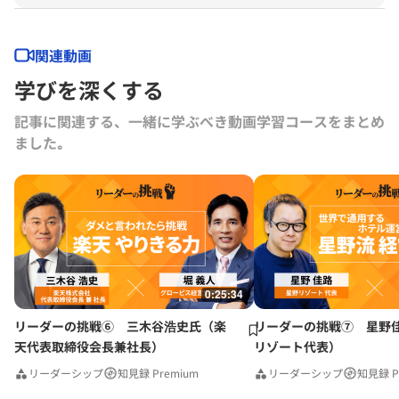
任。2022年にLuckyFesを立ち上げ、現在総合プロデューサーを務め
る。2024年よりBARKSオーナー、世界最大のPR会社の米国エデルマン
社 社外取締役。
関連動画
学びを深くする
記事に関連する、一緒に学ぶべき動画学習コースをまとめ
ました｡
0:25:34
リーダーの挑戦⑥ 三木谷浩史氏（楽
リーダーの挑戦⑦ 星野
天代表取締役会長兼社長）
リゾート代表）
リーダーシップ
知見録 Premium
リーダーシップ
知見録 P