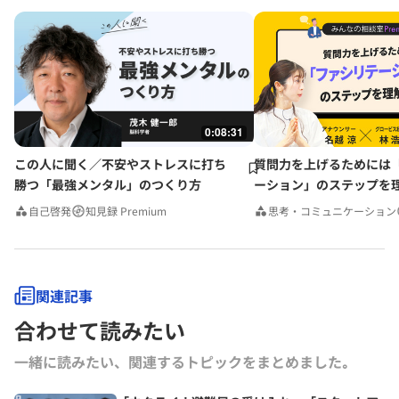
0:08:31
この人に聞く／不安やストレスに打ち
質問力を上げるためには
勝つ「最強メンタル」のつくり方
ーション」のステップを
みんなの相談室Premium
自己啓発
知見録 Premium
思考・コミュニケーション
関連記事
合わせて読みたい
一緒に読みたい、関連するトピックをまとめました｡