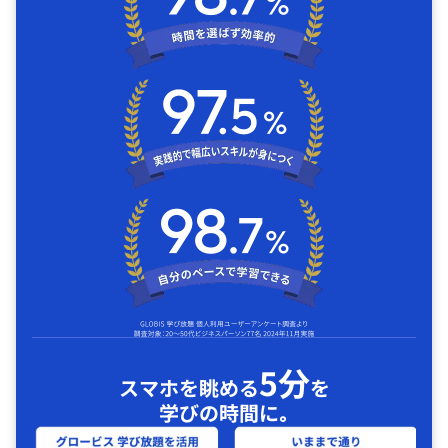
5分
スマホを眺める
を
学びの時間に｡