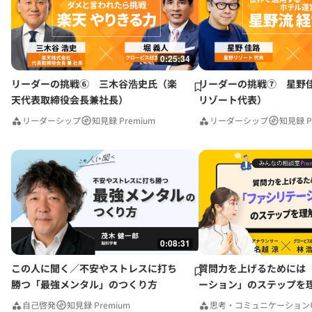
0:25:34
リーダーの挑戦⑥ 三木谷浩史氏（楽
リーダーの挑戦⑦ 星野
天代表取締役会長兼社長）
リゾート代表）
リーダーシップ
知見録 Premium
リーダーシップ
知見録 P
0:08:31
この人に聞く／不安やストレスに打ち
質問力を上げるためには
勝つ「最強メンタル」のつくり方
ーション」のステップを
みんなの相談室Premium
自己啓発
知見録 Premium
思考・コミュニケーション