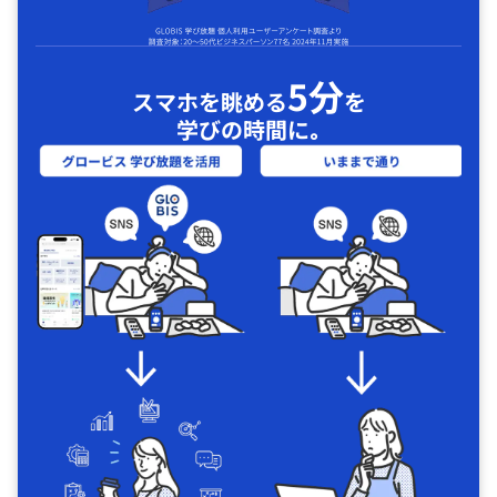
5分
スマホを眺める
を
学びの時間に｡