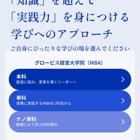
グロービス経営大学院（MBA）
本科
創造に挑み、変革を導くリーダーへ
単科
実務に直結するMBAを1科目から
ナノ単科
動画とAIで学ぶMBA単位