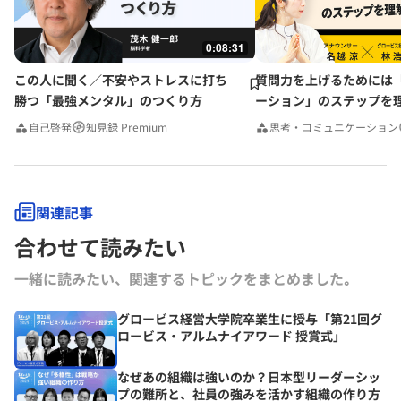
0:08:31
この人に聞く／不安やストレスに打ち
質問力を上げるためには
勝つ「最強メンタル」のつくり方
ーション」のステップを
みんなの相談室Premium
自己啓発
知見録 Premium
思考・コミュニケーション
関連記事
合わせて読みたい
一緒に読みたい、関連するトピックをまとめました｡
グロービス経営大学院卒業生に授与「第21回グ
ロービス・アルムナイアワード 授賞式」
なぜあの組織は強いのか？日本型リーダーシッ
プの難所と、社員の強みを活かす組織の作り方