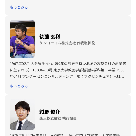
名：ユーグレナ）食用屋外大量培養に成功。
もっとみる
世界経済フォーラム（ダボス会議）ヤンググローバルリーダー、第一回
日本ベンチャー大賞「内閣総理大臣賞」、第五回日本SDGs大賞「内閣
総理大臣賞」受賞。
著書に『僕はミドリムシで世界を救うことに決めた。』（小学館新書）
後藤 玄利
『サステナブルビジネス』（PHP研究所）
経団連スタートアップ委員長、経済同友会スタートアップ推進総合委員
ケンコーコム株式会社 代表取締役
長、内閣官房知的財産戦略本部員、文部科学省起業家教育推進大使、東
京大学農学部運営諮問委員、ビル＆メリンダ・ゲイツ財団SDGs
Goalkeeper
1967年02月 大分県生まれ（90年の歴史を持つ地場の製薬会社の創業家
に生まれる） 1989年03月 東京大学教養学部基礎科学科第一卒業 1989
年04月 アンダーセンコンサルティング（現：アクセンチュア）入社。
同社の戦略コンサルティンググループ設立メンバー 1994年05月 アンダ
もっとみる
ーセンコンサルティング（現：アクセンチュア）退社 1994年11月 株式
会社ヘルシーネット（現：ケンコーコム株式会社）を設立。代表取締役
に就任 2000年05月 健康関連ECサイト『ケンコーコム』 を立ち上げ
2002年11月 福岡県に薬店「 ドラッグケンコーコム」を開設、医薬品の
紺野 俊介
取扱開始 2004年06月 東証マザーズ上場 2007年06月 米国に子会社
楽天株式会社 執行役員
Kenko.com U.S.A.Inc.を設立 2009年10月 シンガポールに子会社
Kenko. com Singapore Pte. Ltd.を設立 2011年05月 福岡県中央区天
神にケンコーコム株式会社の福岡オフィス新設 2012年06月 楽天株式会
1975年6月27日生まれ（満39歳）。横浜市立大学卒業。大学卒業後、