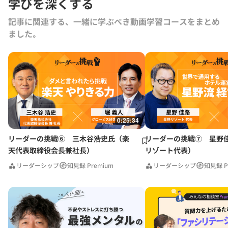
学びを深くする
経営）。『エコシステム・マーケティング』『成長を創造する経営』
『日本的経営を忘れた日本企業へ』など著書多数。翻訳に「ザッポス伝
記事に関連する、一緒に学ぶべき動画学習コースをまとめ
説」がある。「インキュベーションの虚と実」「明日をつくる女性起業
ました｡
家」ほか連載中。
0:25:34
リーダーの挑戦⑥ 三木谷浩史氏（楽
リーダーの挑戦⑦ 星野
天代表取締役会長兼社長）
リゾート代表）
リーダーシップ
知見録 Premium
リーダーシップ
知見録 P