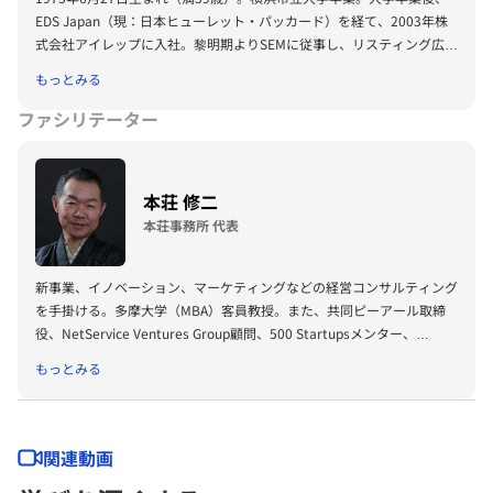
社と資本業務提携 2013年01月 医薬品ネット販売規制裁判において最高
EDS Japan（現：日本ヒューレット・パッカード）を経て、2003年株
裁で勝訴判決、中止していた第一類と第二類の医薬品販売を再開 その
式会社アイレップに入社。黎明期よりSEMに従事し、リスティング広告
他、NPO法人日本オンラインドラッグ協会（http://www.online-
運用の体系化などを通じてトップコンサルタントとして数多くの大手ク
もっとみる
drug.jp/）理事長、新経済連盟（http://jane.or.jp/）幹事を務める。
ライアント企業のデジタルマーケティング施策を成功に導く。2006年
に博報堂DYメディアパートナーズグループとの資本業務提携、同11年
ファシリテーター
には大阪証券取引所ヘラクレス（現： 東京証券取引所JASDAQ）への上
場を牽引する等、アイレップを運用型広告でトップクラスの企業へと導
く。2009年1月株式会社アイレップ代表取締役社長へ就任し、現在は、
本荘 修二
代表としてアイレップグループ全体のデジタルマーケティング事業を率
本荘事務所 代表
いるとともに、書籍・コラム執筆や、セミナー講演を積極的に務めてい
る。2012年12月アイレップが世界経済フォーラム（World Economic
Forum）から世界成長企業（Global GrowthCompany）として選出さ
新事業、イノベーション、マーケティングなどの経営コンサルティング
れ、2013年6月よりダボス会議に参加。2013年5月に公益社団法人ベト
を手掛ける。多摩大学（MBA）客員教授。また、共同ピーアール取締
ナム協会理事就任。
役、NetService Ventures Group顧問、500 Startupsメンター、
Founders Instituteメンターほか日米の企業アドバイザーを務める。ボ
もっとみる
ストン・コンサルティング・グループ、米Computer Sciences Corp.に
て経営コンサルティングに従事の後、CSK/セガ・グループで会長付・
グループ戦略室マネジャーを務める。グロース・エクイティ投資の
General Atlantic LLC日本代表などを経て、現在に至る。東京大学工学
関連動画
部卒業、ペンシルベニア大学経営学修士、早稲田大学博士（学術：国際