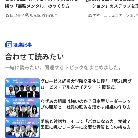
勝つ「最強メンタル」のつくり方
ーション」のステップを
みんなの相談室Premium
自己啓発
知見録 Premium
思考・コミュニケーション
関連記事
合わせて読みたい
一緒に読みたい、関連するトピックをまとめました｡
グロービス経営大学院卒業生に授与「第21回グ
ロービス・アルムナイアワード 授賞式」
なぜあの組織は強いのか？日本型リーダーシッ
プの難所と、社員の強みを活かす組織の作り方
愛嬌と対話力、そして「バカになる力」が鍵？
困難に挑むリーダーに必要な資質と心の持ち方