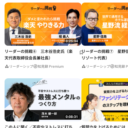
0:25:34
リーダーの挑戦⑥ 三木谷浩史氏（楽
リーダーの挑戦⑦ 星野
天代表取締役会長兼社長）
リゾート代表）
リーダーシップ
知見録 Premium
リーダーシップ
知見録 P
0:08:31
この人に聞く／不安やストレスに打ち
質問力を上げるためには