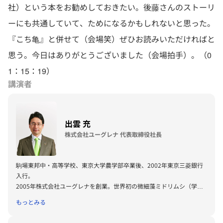
社）という本をお勧めしておきたい。後藤さんのストーリ
ーにも共通していて、ためになるかもしれないと思った。
『こち亀』と併せて（会場笑）ぜひお読みいただければと
思う。今日はありがとうございました（会場拍手）。（0
1：15：19）
講演者
出雲 充
株式会社ユーグレナ 代表取締役社長
駒場東邦中・高等学校、東京大学農学部卒業後、2002年東京三菱銀行
入行。
2005年株式会社ユーグレナを創業。世界初の微細藻ミドリムシ（学
名：ユーグレナ）食用屋外大量培養に成功。
もっとみる
世界経済フォーラム（ダボス会議）ヤンググローバルリーダー、第一回
日本ベンチャー大賞「内閣総理大臣賞」、第五回日本SDGs大賞「内閣