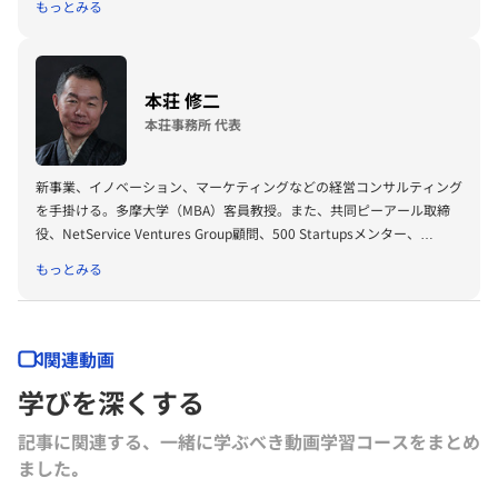
もっとみる
drug.jp/）理事長、新経済連盟（http://jane.or.jp/）幹事を務める。
ライアント企業のデジタルマーケティング施策を成功に導く。2006年
に博報堂DYメディアパートナーズグループとの資本業務提携、同11年
には大阪証券取引所ヘラクレス（現： 東京証券取引所JASDAQ）への上
場を牽引する等、アイレップを運用型広告でトップクラスの企業へと導
本荘 修二
く。2009年1月株式会社アイレップ代表取締役社長へ就任し、現在は、
本荘事務所 代表
代表としてアイレップグループ全体のデジタルマーケティング事業を率
いるとともに、書籍・コラム執筆や、セミナー講演を積極的に務めてい
る。2012年12月アイレップが世界経済フォーラム（World Economic
新事業、イノベーション、マーケティングなどの経営コンサルティング
Forum）から世界成長企業（Global GrowthCompany）として選出さ
を手掛ける。多摩大学（MBA）客員教授。また、共同ピーアール取締
れ、2013年6月よりダボス会議に参加。2013年5月に公益社団法人ベト
役、NetService Ventures Group顧問、500 Startupsメンター、
ナム協会理事就任。
Founders Instituteメンターほか日米の企業アドバイザーを務める。ボ
もっとみる
ストン・コンサルティング・グループ、米Computer Sciences Corp.に
て経営コンサルティングに従事の後、CSK/セガ・グループで会長付・
グループ戦略室マネジャーを務める。グロース・エクイティ投資の
General Atlantic LLC日本代表などを経て、現在に至る。東京大学工学
関連動画
部卒業、ペンシルベニア大学経営学修士、早稲田大学博士（学術：国際
学びを深くする
経営）。『エコシステム・マーケティング』『成長を創造する経営』
『日本的経営を忘れた日本企業へ』など著書多数。翻訳に「ザッポス伝
記事に関連する、一緒に学ぶべき動画学習コースをまとめ
説」がある。「インキュベーションの虚と実」「明日をつくる女性起業
ました｡
家」ほか連載中。