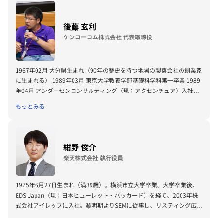
総理大臣賞」受賞。
著書に『僕はミドリムシで世界を救うことに決めた。』（小学館新書）
後藤 玄利
『サステナブルビジネス』（PHP研究所）
経団連スタートアップ委員長、経済同友会スタートアップ推進総合委員
ケンコーコム株式会社 代表取締役
長、内閣官房知的財産戦略本部員、文部科学省起業家教育推進大使、東
京大学農学部運営諮問委員、ビル＆メリンダ・ゲイツ財団SDGs
Goalkeeper
1967年02月 大分県生まれ（90年の歴史を持つ地場の製薬会社の創業家
に生まれる） 1989年03月 東京大学教養学部基礎科学科第一卒業 1989
年04月 アンダーセンコンサルティング（現：アクセンチュア）入社。
同社の戦略コンサルティンググループ設立メンバー 1994年05月 アンダ
もっとみる
ーセンコンサルティング（現：アクセンチュア）退社 1994年11月 株式
会社ヘルシーネット（現：ケンコーコム株式会社）を設立。代表取締役
に就任 2000年05月 健康関連ECサイト『ケンコーコム』 を立ち上げ
2002年11月 福岡県に薬店「 ドラッグケンコーコム」を開設、医薬品の
紺野 俊介
取扱開始 2004年06月 東証マザーズ上場 2007年06月 米国に子会社
楽天株式会社 執行役員
Kenko.com U.S.A.Inc.を設立 2009年10月 シンガポールに子会社
Kenko. com Singapore Pte. Ltd.を設立 2011年05月 福岡県中央区天
神にケンコーコム株式会社の福岡オフィス新設 2012年06月 楽天株式会
1975年6月27日生まれ（満39歳）。横浜市立大学卒業。大学卒業後、
社と資本業務提携 2013年01月 医薬品ネット販売規制裁判において最高
EDS Japan（現：日本ヒューレット・パッカード）を経て、2003年株
裁で勝訴判決、中止していた第一類と第二類の医薬品販売を再開 その
式会社アイレップに入社。黎明期よりSEMに従事し、リスティング広告
他、NPO法人日本オンラインドラッグ協会（http://www.online-
運用の体系化などを通じてトップコンサルタントとして数多くの大手ク