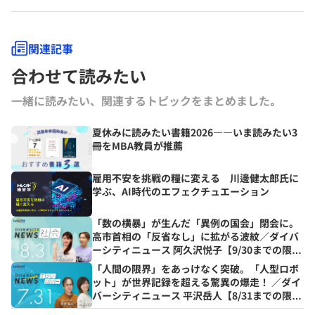
関連記事
合わせて読みたい
一緒に読みたい、関連するトピックをまとめました｡
夏休みに読みたい書籍2026――いま読みたい3
冊をMBA教員が推薦
雇用不安を挑戦の糧に変える 川邊健太郎氏に
学ぶ、AI時代のエフェクチュエーション
「数の横暴」が生んだ「異例の国会」閉会に。
高市首相の「反省なし」に拡がる波紋／ダイバ
ーシティニュース 阿久沢悦子【9/30までの限定
公開】
「人間の限界」をあっけなく突破。「人型ロボ
ット」が世界記録を超える驚異の爆走！ ／ダイ
バーシティニュース 平沢岳人【8/31までの限定
公開】