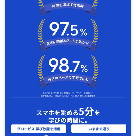
5分
スマホを眺める
を
学びの時間に｡