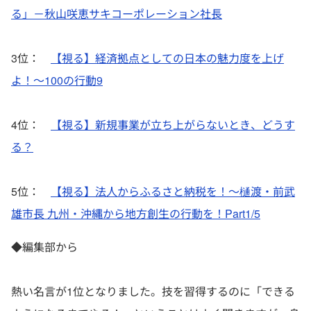
る」－秋山咲恵サキコーポレーション社長
3位：
【視る】経済拠点としての日本の魅力度を上げ
よ！～100の行動9
4位：
【視る】新規事業が立ち上がらないとき、どうす
る？
5位：
【視る】法人からふるさと納税を！～樋渡・前武
雄市長 九州・沖縄から地方創生の行動を！Part1/5
◆編集部から
熱い名言が1位となりました。技を習得するのに「
できる