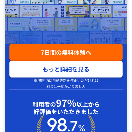
7日間の無料体験へ
もっと詳細を見る
※ 期間内に自動更新を停止いただければ
料金は一切かかりません
97%
利用者の
以上から
好評価をいただきました