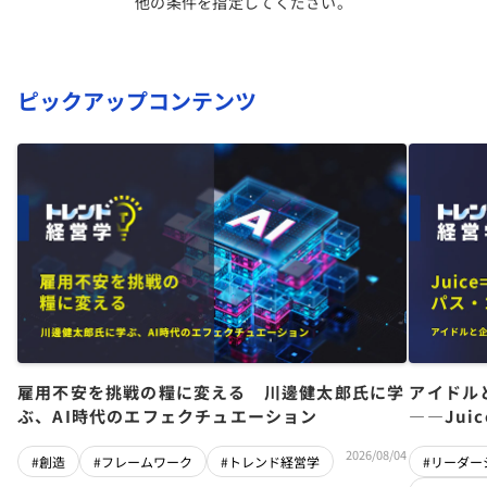
他の条件を指定してください。
ピックアップコンテンツ
雇用不安を挑戦の糧に変える 川邊健太郎氏に学
アイドル
ぶ、AI時代のエフェクチュエーション
――Jui
チーム」
2026/08/04
#創造
#フレームワーク
#トレンド経営学
#リーダー