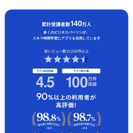
1
40
累計受講者数
万人
多くのビジネスパーソンが、
スキマ時間学習にアプリを活用しています
総レビュー数10,000件以上
アプリ総合評価
アプリ総DL数
4.5
1
00
万件
突破