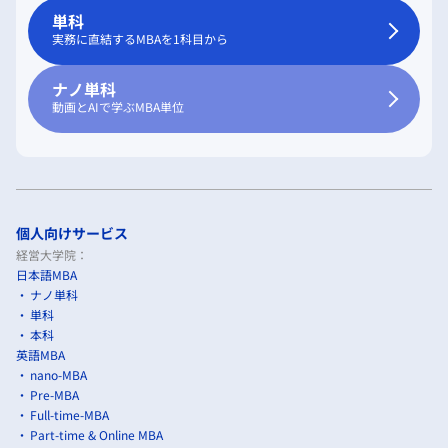
単科
実務に直結するMBAを1科目から
ナノ単科
動画とAIで学ぶMBA単位
個人向けサービス
経営大学院：
日本語MBA
ナノ単科
単科
本科
英語MBA
nano-MBA
Pre-MBA
Full-time-MBA
Part-time & Online MBA