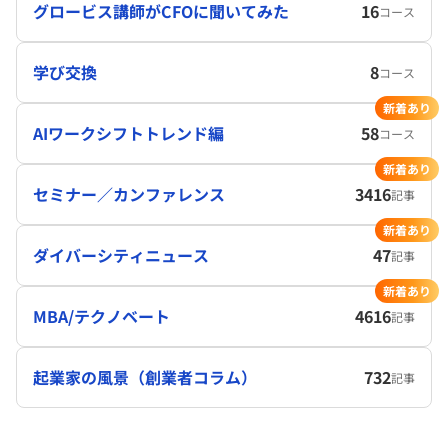
グロービス講師がCFOに聞いてみた
16
コース
学び交換
8
コース
新着あり
AIワークシフトトレンド編
58
コース
新着あり
セミナー／カンファレンス
3416
記事
新着あり
ダイバーシティニュース
47
記事
新着あり
MBA/テクノベート
4616
記事
起業家の風景（創業者コラム）
732
記事