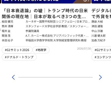
「日本衰退論」の嘘｜トランプ時代の日米
デジタル
関係の現在地｜日本が取るべき3つの生存
で外貨を
戦略【櫛田健児×関灘茂×堀井巌×筒井清
る真の条
櫛田 健児
カーネギー国際平和財団 シニアフェロー/ 日本プログ
唐鎌 大輔
ラムディレクター
筒井 清輝
スタンフォード大学社会学部 教授／スタンフォード
津田 通隆
輝】
1
大学アジア太平洋研究センター 所長／東京財団 名誉
堀井 巌
参議院議員
中山 淳雄
フェロー
関灘 茂
A.T. カーニー株式会社 アジアパシフィック代表・日
川邊 健太郎
本法人会長
本田 桂子
早稲田大学商学学術院 大学院経営管理研究科 教授
加森 万紀子
2026/07/30
#G1サミット2026
#地政学
#G1サミット
#ドナルド・トランプ
#コンテン