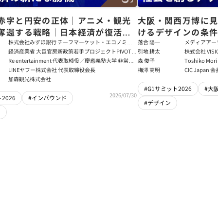
赤字と円安の正体｜アニメ・観光
大阪・関西万博に見
奪還する戦略｜日本経済が復活す
けるデザインの条
件
インは失敗するの
株式会社みずほ銀行 チーフマーケット・エコノミス
落合 陽一
メディアアー
ト
ー開発研究セ
経済産業省 大臣官房新政策若手プロジェクトPIVOT
引地 耕太
株式会社 VI
する新モデルとは
領域創成科学
デジタル経済プロジェクトリーダー／独立行政法人情
Re entertainment 代表取締役／慶應義塾大学 非常勤
森 俊子
Toshiko Mo
ジーズ株式会社
報処理推進機構 デジタルアーキテクチャ・デザイン
講師／Plott 社外取締役
ド大学院 創立者C
LINEヤフー株式会社 代表取締役会長
梅澤 高明
CIC Japa
センター 情報分析官／Open Data Spaces 最高設計責
Graduate Scho
加森観光株式会社
任者
of Architectu
#G1サミット2026
#大
2026/07/30
2026
#インバウンド
#デザイン
ツ