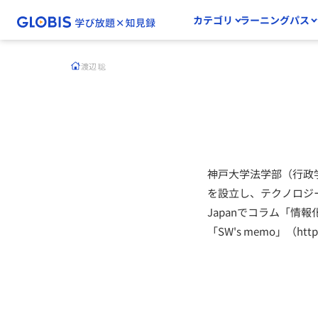
カテゴリ
ラーニングパス
渡辺 聡
神戸大学法学部（行政
を設立し、テクノロジ
Japanでコラム「情報化社
「SW's memo」（http