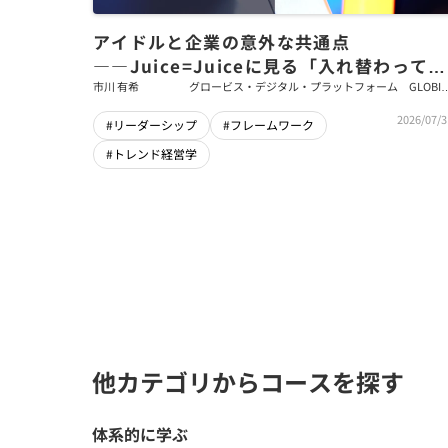
アイドルと企業の意外な共通点
――Juice=Juiceに見る「入れ替わっても
強いチーム」をつくるパス・ゴール理論
市川 有希
グロービス・デジタル・プラットフォーム GLOBIS
学び放題 編集部・コンテンツ開発チーム
2026/07/3
#リーダーシップ
#フレームワーク
#トレンド経営学
他カテゴリからコースを探す
体系的に学ぶ