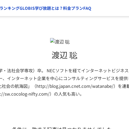
ランキング
GLOBIS学び放題とは？
料金プラン
FAQ
渡辺 聡
学・法社会学専攻）卒。 NECソフトを経てインターネットビジネス
ー、インターネット企業を中心にコンサルティングサービスを提供して
会の航海図」（http://blog.japan.cnet.com/watanabe
://sw.cocolog-nifty.com/）の人気も高い。