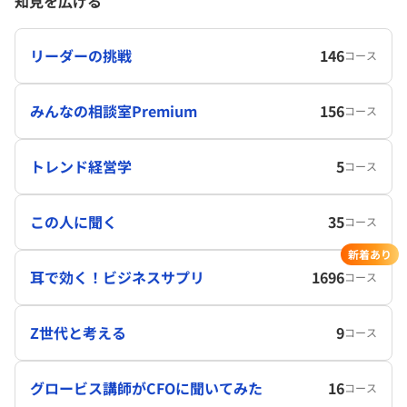
知見を広げる
リーダーの挑戦
146
コース
みんなの相談室Premium
156
コース
トレンド経営学
5
コース
この人に聞く
35
コース
新着あり
耳で効く！ビジネスサプリ
1696
コース
Z世代と考える
9
コース
グロービス講師がCFOに聞いてみた
16
コース