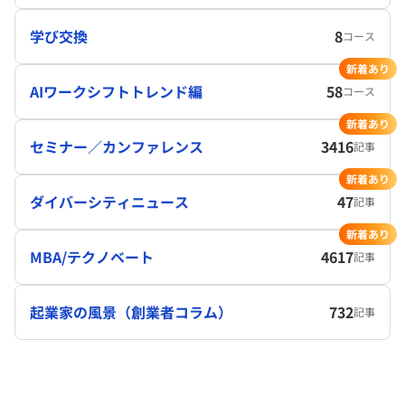
学び交換
8
コース
新着あり
AIワークシフトトレンド編
58
コース
新着あり
セミナー／カンファレンス
3416
記事
新着あり
ダイバーシティニュース
47
記事
新着あり
MBA/テクノベート
4617
記事
起業家の風景（創業者コラム）
732
記事