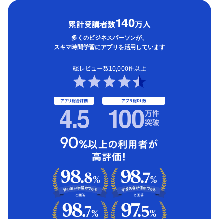
1
40
累計受講者数
万人
多くのビジネスパーソンが、
スキマ時間学習にアプリを活用しています
総レビュー数10,000件以上
アプリ総合評価
アプリ総DL数
4.5
1
00
万件
突破