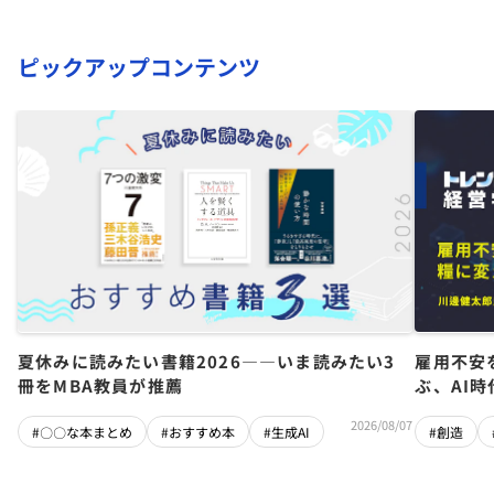
ピックアップコンテンツ
夏休みに読みたい書籍2026――いま読みたい3
雇用不安
冊をMBA教員が推薦
ぶ、AI
2026/08/07
#〇〇な本まとめ
#おすすめ本
#生成AI
#創造