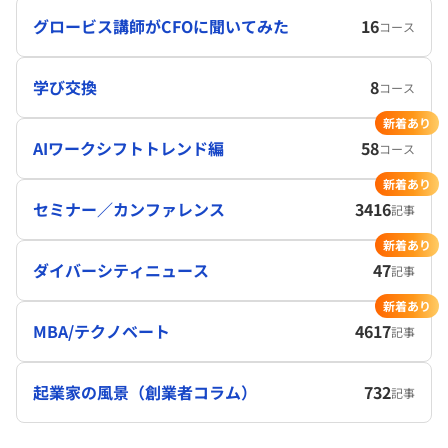
グロービス講師がCFOに聞いてみた
16
コース
学び交換
8
コース
新着あり
AIワークシフトトレンド編
58
コース
新着あり
セミナー／カンファレンス
3416
記事
新着あり
ダイバーシティニュース
47
記事
新着あり
MBA/テクノベート
4617
記事
起業家の風景（創業者コラム）
732
記事