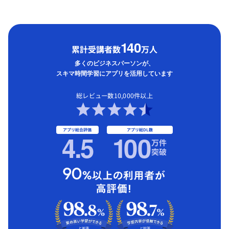
1
40
累計受講者数
万人
多くのビジネスパーソンが、
スキマ時間学習にアプリを活用しています
総レビュー数10,000件以上
アプリ総合評価
アプリ総DL数
4.5
1
00
万件
突破