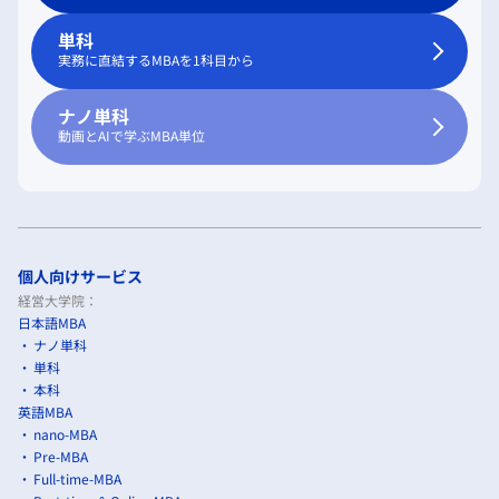
単科
実務に直結するMBAを1科目から
ナノ単科
動画とAIで学ぶMBA単位
個人向けサービス
経営大学院：
日本語MBA
ナノ単科
単科
本科
英語MBA
nano-MBA
Pre-MBA
Full-time-MBA