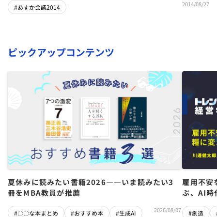
2014/08/27
#あすか会議2014
ピックアップコンテンツ
夏休みに読みたい書籍2026――いま読みたい3
雇用不安
冊をMBA教員が推薦
ぶ、AI
2026/08/07
#〇〇な本まとめ
#おすすめ本
#生成AI
#創造