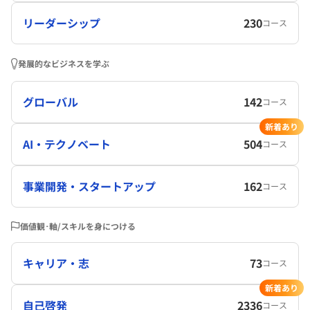
リーダーシップ
230
コース
発展的なビジネスを学ぶ
グローバル
142
コース
新着あり
AI・テクノベート
504
コース
事業開発・スタートアップ
162
コース
価値観･軸/スキルを身につける
キャリア・志
73
コース
新着あり
自己啓発
2336
コース