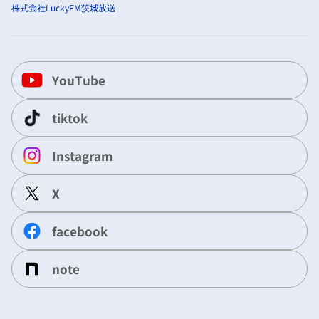
株式会社LuckyFM茨城放送
YouTube
tiktok
Instagram
X
facebook
note