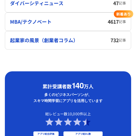
ダイバーシティニュース
47
記事
新着あり
MBA/テクノベート
4617
記事
起業家の風景（創業者コラム）
732
記事
1
40
累計受講者数
万人
多くのビジネスパーソンが、
スキマ時間学習にアプリを活用しています
総レビュー数10,000件以上
アプリ総合評価
アプリ総DL数