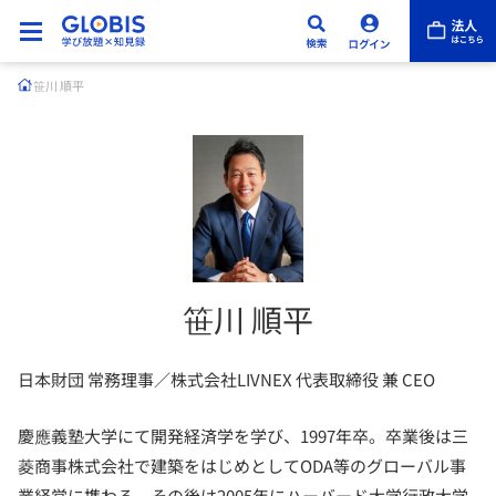
笹川 順平
笹川 順平
日本財団 常務理事／株式会社LIVNEX 代表取締役 兼 CEO
慶應義塾大学にて開発経済学を学び、1997年卒。卒業後は三
菱商事株式会社で建築をはじめとしてODA等のグローバル事
業経営に携わる。その後は2005年にハーバード大学行政大学