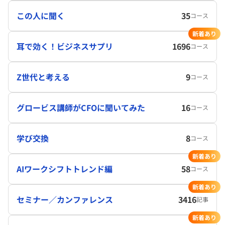
この人に聞く
35
コース
新着あり
耳で効く！ビジネスサプリ
1696
コース
Z世代と考える
9
コース
グロービス講師がCFOに聞いてみた
16
コース
学び交換
8
コース
新着あり
AIワークシフトトレンド編
58
コース
新着あり
セミナー／カンファレンス
3416
記事
新着あり