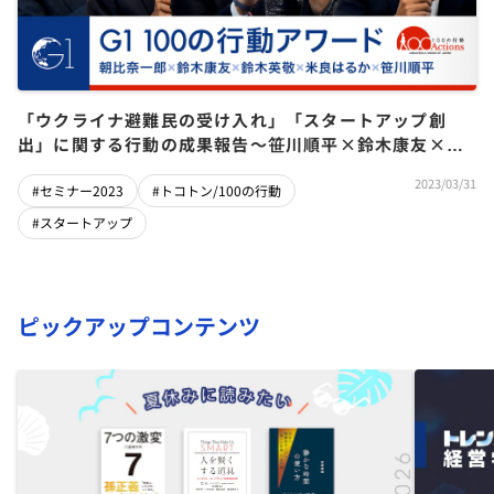
「ウクライナ避難民の受け入れ」「スタートアップ創
出」に関する行動の成果報告～笹川順平×鈴木康友×鈴
木英敬×米良はるか×朝比奈一郎【G1 100の行動アワー
2023/03/31
#セミナー2023
#トコトン/100の行動
ド】
#スタートアップ
ピックアップコンテンツ