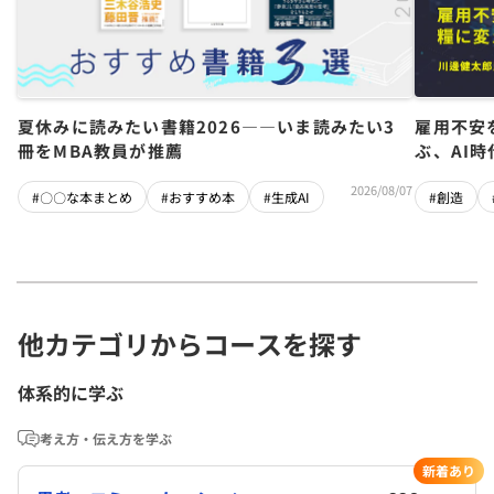
夏休みに読みたい書籍2026――いま読みたい3
雇用不安
冊をMBA教員が推薦
ぶ、AI
2026/08/07
#〇〇な本まとめ
#おすすめ本
#生成AI
#創造
他カテゴリからコースを探す
体系的に学ぶ
考え方・伝え方を学ぶ
新着あり