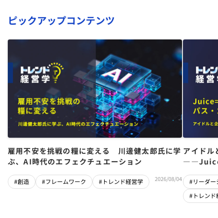
ピックアップコンテンツ
雇用不安を挑戦の糧に変える 川邊健太郎氏に学
アイドル
ぶ、AI時代のエフェクチュエーション
――Jui
チーム」
2026/08/04
#創造
#フレームワーク
#トレンド経営学
#リーダー
#トレンド