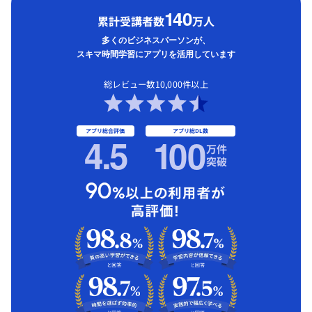
1
40
累計受講者数
万人
多くのビジネスパーソンが、
スキマ時間学習にアプリを活用しています
総レビュー数10,000件以上
アプリ総合評価
アプリ総DL数
4.5
1
00
万件
突破