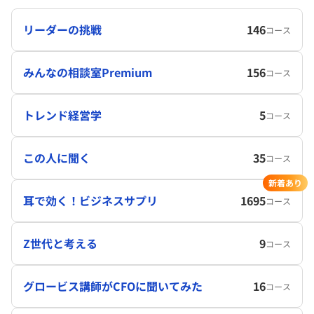
リーダーの挑戦
146
コース
みんなの相談室Premium
156
コース
トレンド経営学
5
コース
この人に聞く
35
コース
新着あり
耳で効く！ビジネスサプリ
1695
コース
Z世代と考える
9
コース
グロービス講師がCFOに聞いてみた
16
コース