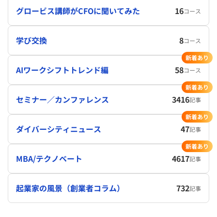
グロービス講師がCFOに聞いてみた
16
コース
学び交換
8
コース
新着あり
AIワークシフトトレンド編
58
コース
新着あり
セミナー／カンファレンス
3416
記事
新着あり
ダイバーシティニュース
47
記事
新着あり
MBA/テクノベート
4617
記事
起業家の風景（創業者コラム）
732
記事