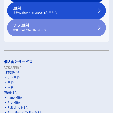
単科
実務に直結するMBAを1科目から
ナノ単科
動画とAIで学ぶMBA単位
個人向けサービス
経営大学院：
日本語MBA
ナノ単科
単科
本科
英語MBA
nano-MBA
Pre-MBA
Full-time-MBA
Part-time & Online MBA