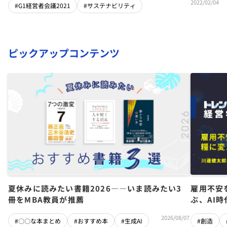
2022/02/04
#G1経営者会議2021
#サステナビリティ
ピックアップコンテンツ
夏休みに読みたい書籍2026――いま読みたい3
雇用不安
冊をMBA教員が推薦
ぶ、AI
2026/08/07
#〇〇な本まとめ
#おすすめ本
#生成AI
#創造