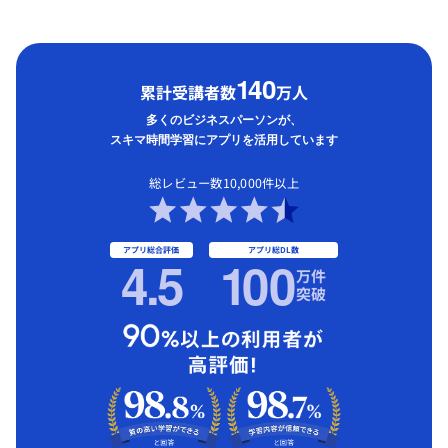
1
40
累計受講者数
万人
多くのビジネスパーソンが、
スキマ時間学習にアプリを活用しています
総レビュー数10,000件以上
アプリ総合評価
アプリ総DL数
4.5
1
00
万件
突破