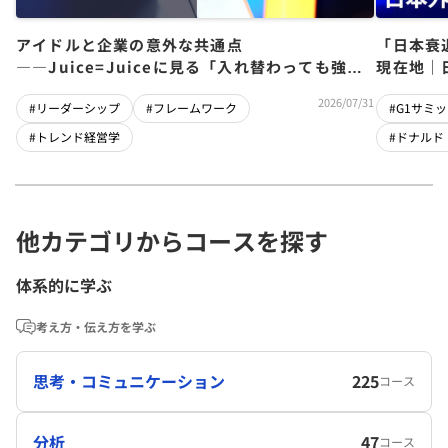
アイドルと企業の意外な共通点
「日本衰
――Juice=Juiceに見る「入れ替わっても強い
現在地｜
チーム」をつくるパス・ゴール理論
児×関灘
2026/07/31
#リーダーシップ
#フレームワーク
#G1サミッ
#トレンド経営学
#ドナルド
他カテゴリからコースを探す
体系的に学ぶ
考え方・伝え方を学ぶ
思考・コミュニケーション
225
コース
分析
47
コース