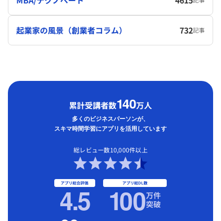
起業家の風景（創業者コラム）
732
記事
1
40
累計受講者数
万人
多くのビジネスパーソンが、
スキマ時間学習にアプリを活用しています
総レビュー数10,000件以上
アプリ総合評価
アプリ総DL数
4.5
1
00
万件
突破