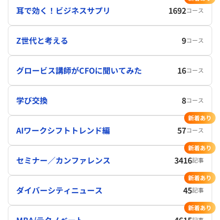
耳で効く！ビジネスサプリ
1692
コース
Z世代と考える
9
コース
グロービス講師がCFOに聞いてみた
16
コース
学び交換
8
コース
新着あり
AIワークシフトトレンド編
57
コース
新着あり
セミナー／カンファレンス
3416
記事
新着あり
ダイバーシティニュース
45
記事
新着あり
MBA/テクノベート
4615
記事