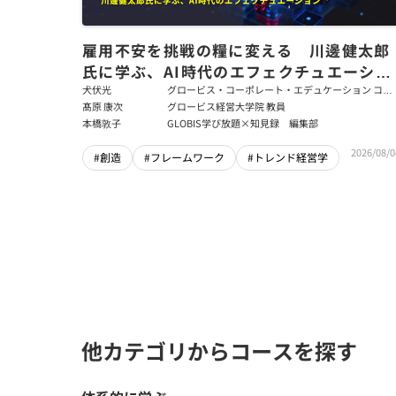
雇用不安を挑戦の糧に変える 川邊健太郎
氏に学ぶ、AI時代のエフェクチュエーショ
ン
犬伏光
グロービス・コーポレート・エデュケーション コー
ポレート・ソリューション・チーム コンサルタント
髙原 康次
グロービス経営大学院 教員
本橋敦子
GLOBIS学び放題×知見録 編集部
2026/08/0
#創造
#フレームワーク
#トレンド経営学
他カテゴリからコースを探す