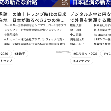
退論」の嘘｜トランプ時代の日米
デジタル赤字と円
在地｜日本が取るべき3つの生存
で外貨を奪還する
田健児×関灘茂×堀井巌×筒井清
る真の条件
カーネギー国際平和財団 シニアフェロー/ 日本プログ
唐鎌 大輔
株式会社みず
ラムディレクター
ト
スタンフォード大学社会学部 教授／スタンフォード
津田 通隆
経済産業省 大
大学アジア太平洋研究センター 所長／東京財団 名誉
デジタル経済
参議院議員
中山 淳雄
Re enter
フェロー
報処理推進機
講師／Plott
A.T. カーニー株式会社 アジアパシフィック代表・日
川邊 健太郎
LINEヤフー
センター 情報分
本法人会長
早稲田大学商学学術院 大学院経営管理研究科 教授
加森 万紀子
加森観光株式
任者
2026/07/30
2026
#地政学
#G1サミット2026
#イ
・トランプ
#コンテンツ