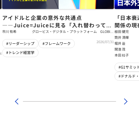
アイドルと企業の意外な共通点
「日本衰
――Juice=Juiceに見る「入れ替わっても
関係の現
強いチーム」をつくるパス・ゴール理論
戦略【櫛
市川 有希
グロービス・デジタル・プラットフォーム GLOBIS
櫛田 健児
学び放題 編集部・コンテンツ開発チーム
筒井 清輝
輝】
2026/07/31
堀井 巌
#リーダーシップ
#フレームワーク
関灘 茂
#トレンド経営学
4
本田 桂子
#G1サミット
#ドナルド