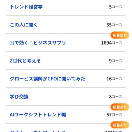
トレンド経営学
5
コース
この人に聞く
35
コース
新着あり
耳で効く！ビジネスサプリ
1694
コース
Z世代と考える
9
コース
グロービス講師がCFOに聞いてみた
16
コース
学び交換
8
コース
新着あり
AIワークシフトトレンド編
57
コース
新着あり