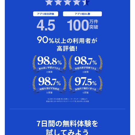
アプリ総合評価
アプリ総DL数
4.5
1
00
万件
突破
7日間の無料体験を
試してみよう