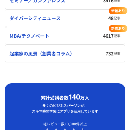
セミナー／カンファレンス
3416
記事
新着あり
ダイバーシティニュース
48
記事
新着あり
MBA/テクノベート
4617
記事
起業家の風景（創業者コラム）
732
記事
1
40
累計受講者数
万人
多くのビジネスパーソンが、
スキマ時間学習にアプリを活用しています
総レビュー数10,000件以上