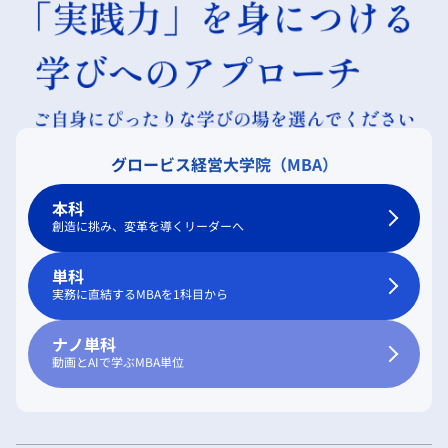
グロービス経営大学院（MBA）
本科
創造に挑み、変革を導くリーダーへ
単科
実務に直結するMBAを1科目から
ナノ単科
動画とAIで学ぶMBA単位