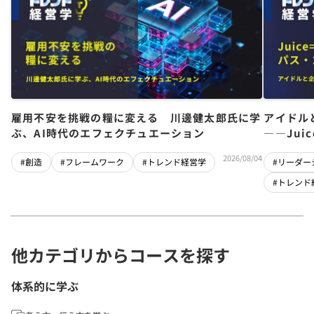
雇用不安を挑戦の糧に変える 川邊健太郎氏に学
アイドル
ぶ、AI時代のエフェクチュエーション
――Jui
チーム」
2026/08/04
#創造
#フレームワーク
#トレンド経営学
#リーダー
#トレンド
他カテゴリからコースを探す
体系的に学ぶ