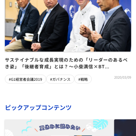
サステイナブルな成長実現のための「リーダーのあるべ
き姿」「後継者育成」とは？～小柴満信×BT
Slingsby×平手晴彦×深野誠
2020/03/09
#G1経営者会議2019
#ガバナンス
#戦略
ピックアップコンテンツ