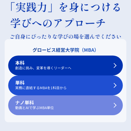
グロービス経営大学院（MBA）
本科
創造に挑み、変革を導くリーダーへ
単科
実務に直結するMBAを1科目から
ナノ単科
動画とAIで学ぶMBA単位