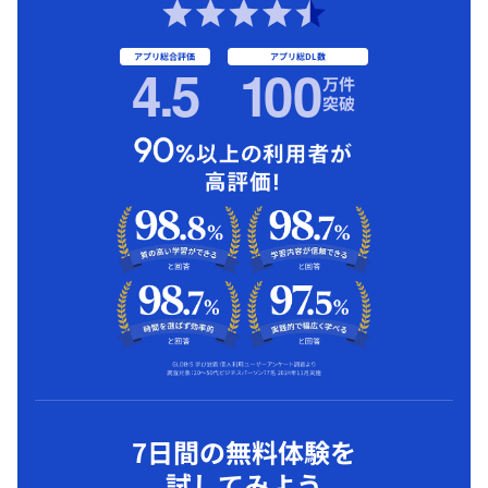
アプリ総合評価
アプリ総DL数
4.5
1
00
万件
突破
7日間の無料体験を
試してみよう