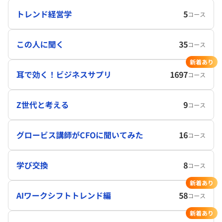
トレンド経営学
5
コース
この人に聞く
35
コース
新着あり
耳で効く！ビジネスサプリ
1697
コース
Z世代と考える
9
コース
グロービス講師がCFOに聞いてみた
16
コース
学び交換
8
コース
新着あり
AIワークシフトトレンド編
58
コース
新着あり