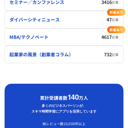
セミナー／カンファレンス
3416
記事
新着あり
ダイバーシティニュース
47
記事
新着あり
MBA/テクノベート
4617
記事
起業家の風景（創業者コラム）
732
記事
1
40
累計受講者数
万人
多くのビジネスパーソンが、
スキマ時間学習にアプリを活用しています
総レビュー数10,000件以上