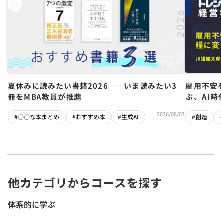
夏休みに読みたい書籍2026――いま読みたい3
雇用不安
冊をMBA教員が推薦
ぶ、AI
2026/08/07
#〇〇な本まとめ
#おすすめ本
#生成AI
#創造
他カテゴリからコースを探す
体系的に学ぶ