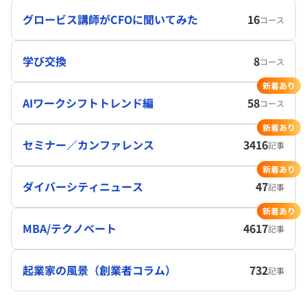
グロービス講師がCFOに聞いてみた
16
コース
学び交換
8
コース
新着あり
AIワークシフトトレンド編
58
コース
新着あり
セミナー／カンファレンス
3416
記事
新着あり
ダイバーシティニュース
47
記事
新着あり
MBA/テクノベート
4617
記事
起業家の風景（創業者コラム）
732
記事