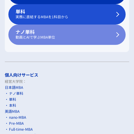
単科
実務に直結するMBAを1科目から
ナノ単科
動画とAIで学ぶMBA単位
個人向けサービス
経営大学院：
日本語MBA
ナノ単科
単科
本科
英語MBA
nano-MBA
Pre-MBA
Full-time-MBA