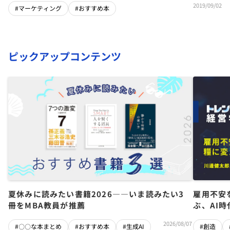
2019/09/02
#マーケティング
#おすすめ本
ピックアップコンテンツ
夏休みに読みたい書籍2026――いま読みたい3
雇用不安
冊をMBA教員が推薦
ぶ、AI
2026/08/07
#〇〇な本まとめ
#おすすめ本
#生成AI
#創造