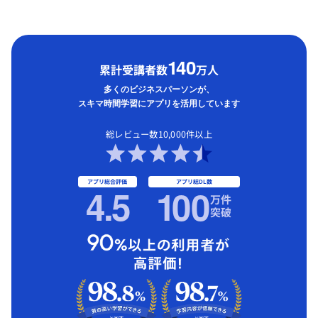
1
40
累計受講者数
万人
多くのビジネスパーソンが、
スキマ時間学習にアプリを活用しています
総レビュー数10,000件以上
アプリ総合評価
アプリ総DL数
4.5
1
00
万件
突破