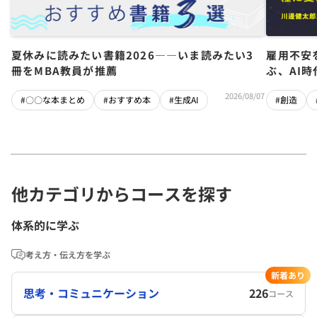
夏休みに読みたい書籍2026――いま読みたい3
雇用不安
冊をMBA教員が推薦
ぶ、AI
2026/08/07
#〇〇な本まとめ
#おすすめ本
#生成AI
#創造
他カテゴリからコースを探す
体系的に学ぶ
考え方・伝え方を学ぶ
新着あり
思考・コミュニケーション
226
コース