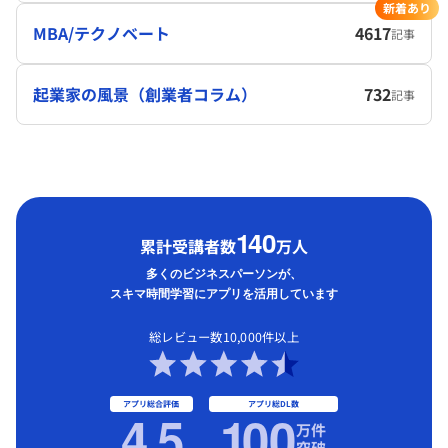
新着あり
MBA/テクノベート
4617
記事
起業家の風景（創業者コラム）
732
記事
1
40
累計受講者数
万人
多くのビジネスパーソンが、
スキマ時間学習にアプリを活用しています
総レビュー数10,000件以上
アプリ総合評価
アプリ総DL数
4.5
1
00
万件
突破