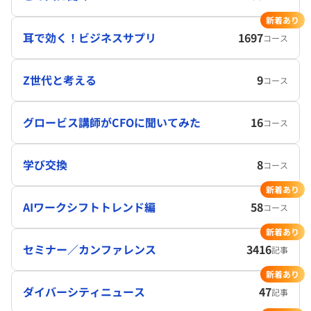
新着あり
耳で効く！ビジネスサプリ
1697
コース
Z世代と考える
9
コース
グロービス講師がCFOに聞いてみた
16
コース
学び交換
8
コース
新着あり
AIワークシフトトレンド編
58
コース
新着あり
セミナー／カンファレンス
3416
記事
新着あり
ダイバーシティニュース
47
記事