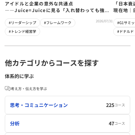
アイドルと企業の意外な共通点
「日本衰
――Juice=Juiceに見る「入れ替わっても強い
現在地｜
チーム」をつくるパス・ゴール理論
児×関灘
2026/07/31
#リーダーシップ
#フレームワーク
#G1サミッ
#トレンド経営学
#ドナルド
他カテゴリからコースを探す
体系的に学ぶ
考え方・伝え方を学ぶ
思考・コミュニケーション
225
コース
分析
47
コース