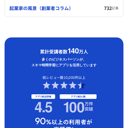
起業家の風景（創業者コラム）
732
記事
1
40
累計受講者数
万人
多くのビジネスパーソンが、
スキマ時間学習にアプリを活用しています
総レビュー数10,000件以上
アプリ総合評価
アプリ総DL数
4.5
1
00
万件
突破