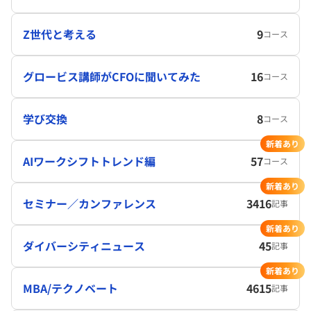
Z世代と考える
9
コース
グロービス講師がCFOに聞いてみた
16
コース
学び交換
8
コース
新着あり
AIワークシフトトレンド編
57
コース
新着あり
セミナー／カンファレンス
3416
記事
新着あり
ダイバーシティニュース
45
記事
新着あり
MBA/テクノベート
4615
記事