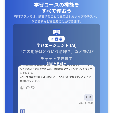
学習コースの機能を
すべて使おう
有料プランでは、動画学習ごとに設定されたクイズやテスト、
学習資料などを見ることができます｡
新登場
学びエージェント (AI)
「この用語はどういう意味？」などをAIと
チャットできます
詳細を見る