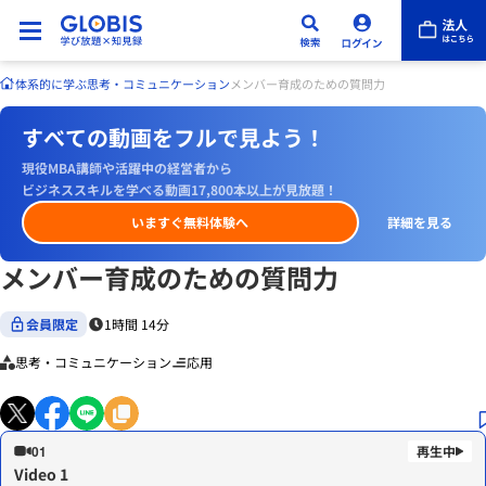
体系的に学ぶ
思考・コミュニケーション
メンバー育成のための質問力
すべての動画をフルで見よう！
現役MBA講師や活躍中の経営者から
ビジネススキルを学べる動画17,800本以上が見放題！
いますぐ無料体験へ
詳細を見る
メンバー育成のための質問力
会員限定
1時間 14分
思考・コミュニケーション
応用
01
Video 1