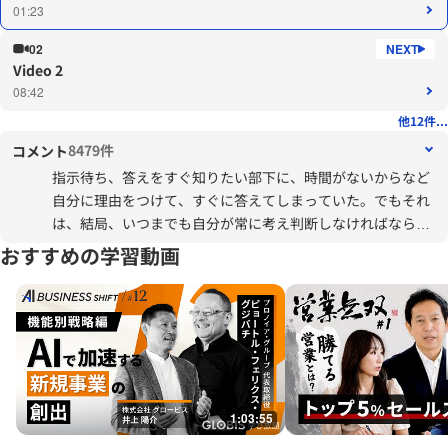
01:23
02
Video 2
08:42
他12件...
8479件
コメント
指示待ち、答えをすぐ知りたい部下に、時間がないからなど
自分に理由をつけて、すぐに答えてしまっていた。でもそれ
は、結局、いつまでも自分が常に考え判断しなければなら
ず、部下は成長しない、自分がしんどいだけ。今日から質問
おすすめの学習動画
を実践します。
1:03:55