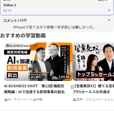
Video 1
02:10
139件
コメント
iPhoneで見てるので老眼一歩手前には難しかった。
おすすめの学習動画
1:03:55
AI BUSINESS SHIFT 第12回 機能別
【営業無双#1】勝てる営
戦略編：AIで加速する新規事業の創出
プ5%セールスの共通点
AI・テクノベート
中級
思考・コミュニケーション