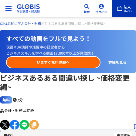
体系的に学ぶ
会計・財務
ビジネスあるある間違い探し ~価格変更編~
すべての動画をフルで見よう！
現役MBA講師や活躍中の経営者から
ビジネススキルを学べる動画17,800本以上が見放題！
いますぐ無料体験へ
詳細を見る
ビジネスあるある間違い探し ~価格変更
編~
無料
2分
会計・財務
初級
01