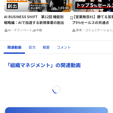
す。
1:03:55
AI BUSINESS SHIFT 第12回 機能別
【営業無双#1】勝てる営
戦略編：AIで加速する新規事業の創出
プ5%セールスの共通点
AI・テクノベート
中級
思考・コミュニケーション
関連動画
目次
概要
コメント
「組織マネジメント」の関連動画