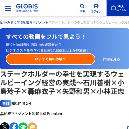
体系的に学ぶ
組織マネジメント
ステークホルダーの幸せを実現するウェルビーイング経
すべての動画をフルで見よう！
現役MBA講師や活躍中の経営者から
ビジネススキルを学べる動画17,800本以上が見放題！
いますぐ無料体験へ
詳細を見る
ステークホルダーの幸せを実現するウェ
ルビーイング経営の実践～石川善樹×小
島玲子×轟麻衣子×矢野和男×小林正忠
無料
1時間 2分
組織マネジメント
知見録 Premium