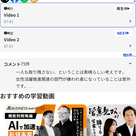
01
Video 1
07:41
02
Video 2
07:31
他6件...
75件
コメント
一人も取り残さない、ということは素晴らしい考えです。
女性活躍推進関連の部門が嫌われ者になっていることは意外
です。
Well-Beingのことも合わせて、理想を民主主義（デモクラシ
おすすめの学習動画
ー）と普通選挙制（セレクション）で行うことが困難と判断
した時に、AI（人工知能）による独裁になってしまうことを
懸念しています。
今の制度では様々な個人を見ることはたやすくありませんの
で（制度や組織よりも個人の判断に頼る傾向にあるため）、
チャイナにおける信用スコアを用いられればなおのことで