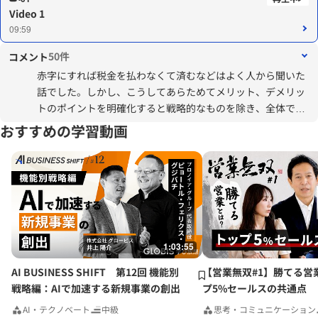
Video 1
09:59
50件
コメント
赤字にすれば税金を払わなくて済むなどはよく人から聞いた
話でした。しかし、こうしてあらためてメリット、デメリッ
トのポイントを明確化すると戦略的なものを除き、全体では
やはり黒字にすることが企業にとって必要なんだと感じさせ
おすすめの学習動画
られます。企業価値の最大化、事業の継続性が言われる中、
学んだ点を意識しつつ、今後の業務に取り組みたいと思いま
す。
1:03:55
AI BUSINESS SHIFT 第12回 機能別
【営業無双#1】勝てる営
戦略編：AIで加速する新規事業の創出
プ5%セールスの共通点
AI・テクノベート
中級
思考・コミュニケーション