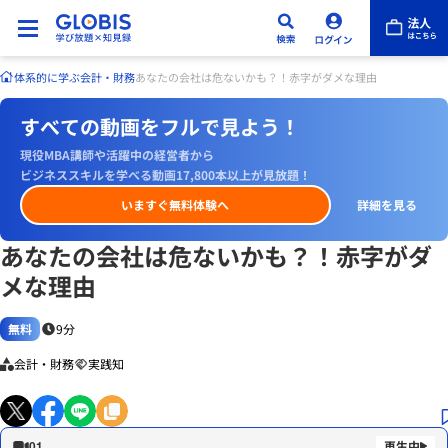
体系的に学ぶ
会計・財務
あなたの会社は危ないかも？！赤字がダメな理由
すべての動画をフルで見よう！
現役MBA講師や活躍中の経営者から
ビジネススキルを学べる動画17,800本以上が見放題！
いますぐ無料体験へ
詳細を見る
あなたの会社は危ないかも？！赤字がダ
メな理由
無料
9分
会計・財務
実践知
01