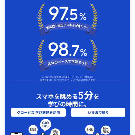
5分
スマホを眺める
を
学びの時間に｡