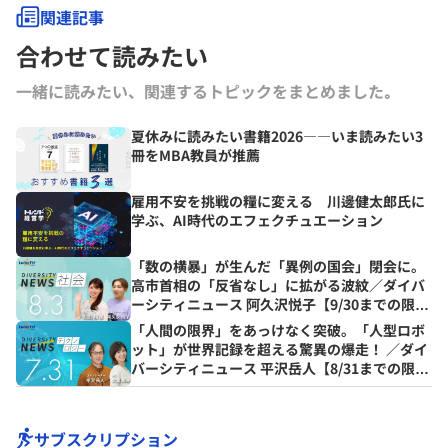
関連記事
合わせて読みたい
一緒に読みたい、関連するトピックをまとめました｡
夏休みに読みたい書籍2026――いま読みたい3
冊をMBA教員が推薦
雇用不安を挑戦の糧に変える 川邊健太郎氏に
学ぶ、AI時代のエフェクチュエーション
「数の横暴」が生んだ「異例の国会」閉会に。
高市首相の「反省なし」に拡がる波紋／ダイバ
ーシティニュース 阿久沢悦子【9/30までの限定
公開】
「人間の限界」をあっけなく突破。「人型ロボ
ット」が世界記録を超える驚異の爆走！ ／ダイ
バーシティニュース 平沢岳人【8/31までの限定
公開】
サブスクリプション