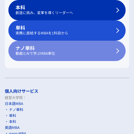
本科
創造に挑み、変革を導くリーダーへ
単科
実務に直結するMBAを1科目から
ナノ単科
動画とAIで学ぶMBA単位
個人向けサービス
経営大学院：
日本語MBA
ナノ単科
単科
本科
英語MBA
nano-MBA