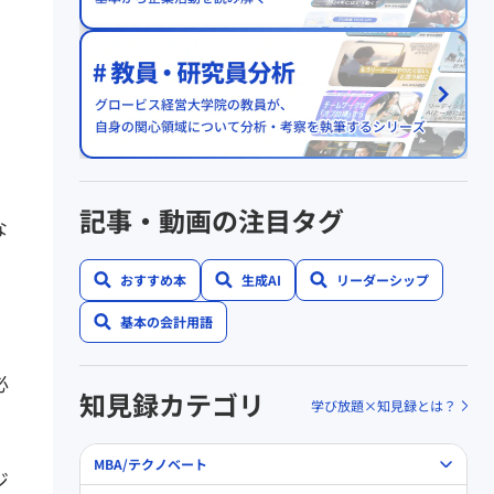
記事・動画の注目タグ
な
おすすめ本
生成AI
リーダーシップ
基本の会計用語
必
知見録カテゴリ
学び放題×知見録とは？
MBA/テクノベート
ジ