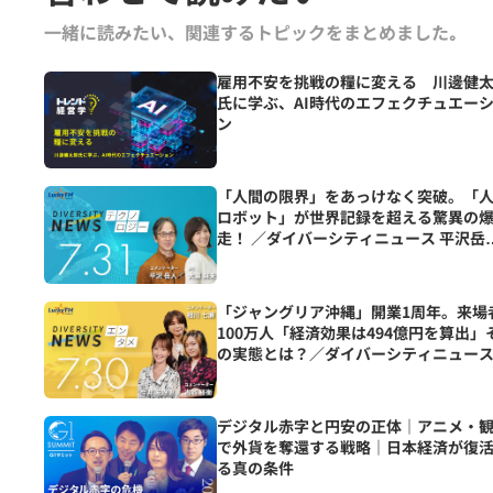
一緒に読みたい、関連するトピックをまとめました｡
雇用不安を挑戦の糧に変える 川邊健
氏に学ぶ、AI時代のエフェクチュエー
ン
「人間の限界」をあっけなく突破。「
ロボット」が世界記録を超える驚異の
走！ ／ダイバーシティニュース 平沢岳
【8/31までの限定公開】
「ジャングリア沖縄」開業1周年。来場
100万人「経済効果は494億円を算出」
の実態とは？／ダイバーシティニュー
相川七瀬/古谷経衡【8/31までの限定公
開】
デジタル赤字と円安の正体｜アニメ・
で外貨を奪還する戦略｜日本経済が復
る真の条件