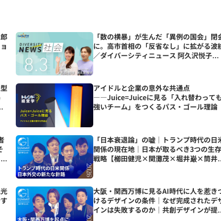
太郎
「数の横暴」が生んだ「異例の国会」閉
ショ
に。高市首相の「反省なし」に拡がる波
／ダイバーシティニュース 阿久沢悦子
【9/30までの限定公開】
人型
アイドルと企業の意外な共通点
爆
――Juice=Juiceに見る「入れ替わって
人
強いチーム」をつくるパス・ゴール理論
者
「日本衰退論」の嘘｜トランプ時代の日
そ
関係の現在地｜日本が取るべき3つの生
ス
戦略【櫛田健児×関灘茂×堀井巌×筒井
輝】
観光
大阪・関西万博に見るAI時代に人を惹き
活す
けるデザインの条件｜なぜ完成されたデ
インは失敗するのか｜共創デザインが提
する新モデルとは