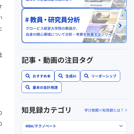
す
い
た
社
記事・動画の注目タグ
おすすめ本
生成AI
リーダーシップ
基本の会計用語
知見録カテゴリ
学び放題×知見録とは？
の
の
MBA/テクノベート