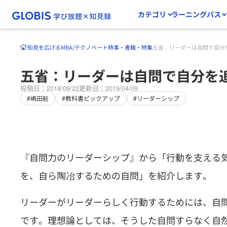
カテゴリ
ラーニングパス
知見を広げる
MBA/テクノベート
時事・書籍・特集
五省：リーダーは自問で自分
五省：リーダーは自問で自分を
投稿日：2018/09/22
更新日：2019/04/09
#嶋田毅
#教科書ピックアップ
#リーダーシップ
『自問力のリーダーシップ』から「行動を支える
を、自ら陶冶するための自問」を紹介します。
リーダーがリーダーらしく行動するためには、自
です。理想論としては、そうした自問すらなく自