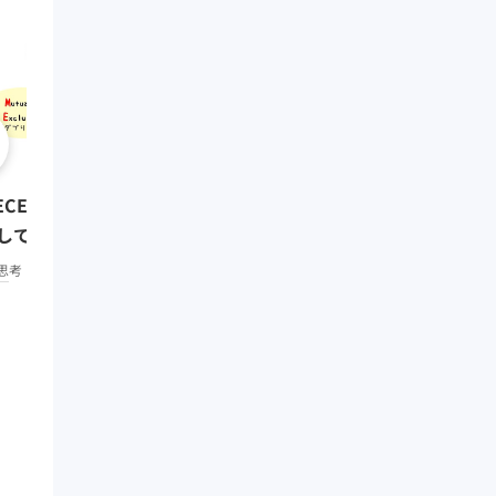
0:08:01
クリティカル・シンキング
ECE ~抜け漏れなく分解・構造
題解決編）
して考える~
思考・コミュニケーション
中
思考・コミュニケーション
初級