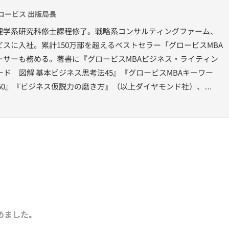
ロービス 出版局長
理学系研究科修士課程修了。戦略系コンサルティングファーム、
スに入社。累計150万部を超えるベストセラー「グロービスMBA
ーサーも務める。著書に『グロービスMBAビジネス・ライティン
ード 図解 基本ビジネス思考法45』『グロービスMBAキーワー
50』『ビジネス仮説力の磨き方』（以上ダイヤモンド社）、
洋経済新報社）、『［実況］ロジカルシンキング教室』『［実況』アカ
位としての経営理念』（以上PHP研究所）、『ロジカルシンキン
『KSFとは』（以上グロービス電子出版）、共著書に『グロービス
『グロービスMBAマネジメント・ブックⅡ』『MBA定量分析と意
ビジネスプラン』『ストーリーで学ぶマーケティング戦略の基本』
。その他にも多数の単著、共著書、共訳書がある。
研修において経営戦略、マーケティング、事業革新、管理会計、
ング）などの講師を務める。グロービスのナレッジライブラリ
的にコラムを連載するとともに、さまざまなテーマで講演なども行っ
めました｡