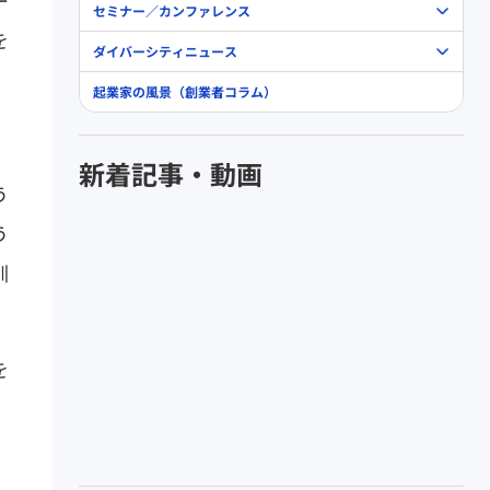
ー
セミナー／カンファレンス
を
ダイバーシティニュース
起業家の風景（創業者コラム）
新着記事・動画
う
う
訓
を