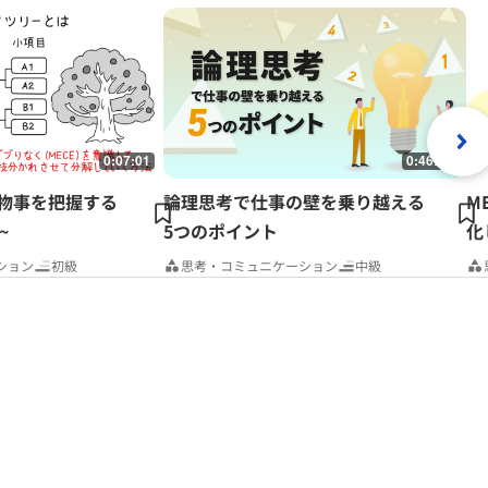
0:07:01
0:46:06
~物事を把握する
論理思考で仕事の壁を乗り越える
M
~
5つのポイント
化
ション
初級
思考・コミュニケーション
中級