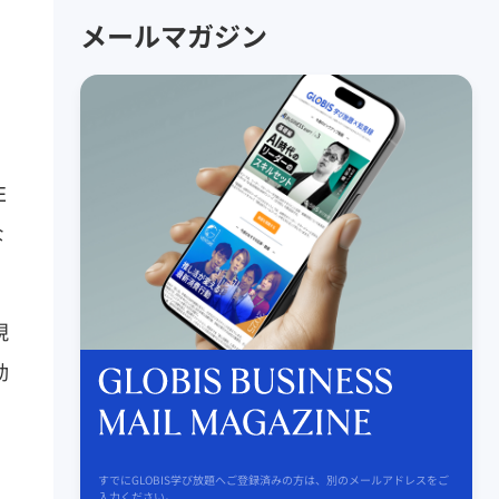
メールマガジン
E
な
現
動
すでにGLOBIS学び放題へご登録済みの方は、別のメールアドレスをご
入力ください。