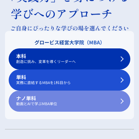
グロービス経営大学院（MBA）
本科
創造に挑み、変革を導くリーダーへ
単科
実務に直結するMBAを1科目から
ナノ単科
動画とAIで学ぶMBA単位