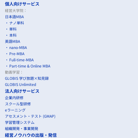
個人向けサービス
経営大学院：
日本語MBA
ナノ単科
単科
本科
英語MBA
nano-MBA
Pre-MBA
Full-time-MBA
Part-time & Online MBA
動画学習：
GLOBIS 学び放題×知見録
GLOBIS Unlimited
法人向けサービス
企業内研修
スクール型研修
eラーニング
アセスメント・テスト (GMAP)
学習管理システム
組織開発・事業開発
経営ノウハウの出版・発信