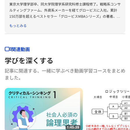
東京大学理学部卒、同大学院理学系研究科修士課程修了。戦略系コンサ
ルティングファーム、外資系メーカーを経てグロービスに入社。累計
150万部を超えるベストセラー「グロービスMBAシリーズ」の著者、プ
ロデューサーも務める。著書に『グロービスMBAビジネス・ライティ
もっとみる
ング』『グロービスMBAキーワード 図解 基本ビジネス思考法45』
『グロービスMBAキーワード 図解 基本フレームワーク50』『ビジネ
ス仮説力の磨き方』（以上ダイヤモンド社）、『MBA 100の基本』
（東洋経済新報社）、『［実況］ロジカルシンキング教室』『［実況』
関連動画
アカウンティング教室』『競争優位としての経営理念』（以上PHP研
学びを深くする
究所）、『ロジカルシンキングの落とし穴』『バイアス』『KSFとは』
（以上グロービス電子出版）、共著書に『グロービスMBAマネジメン
記事に関連する、一緒に学ぶべき動画学習コースをまとめ
ト・ブック』『グロービスMBAマネジメント・ブックⅡ』『MBA定量
ました｡
分析と意思決定』『グロービスMBAビジネスプラン』『ストーリーで
学ぶマーケティング戦略の基本』（以上ダイヤモンド社）など。その他
にも多数の単著、共著書、共訳書がある。
グロービス経営大学院や企業研修において経営戦略、マーケティング、
事業革新、管理会計、自社課題（アクションラーニング）などの講師を
務める。グロービスのナレッジライブラリ「GLOBIS知見録」に定期的
にコラムを連載するとともに、さまざまなテーマで講演なども行ってい
る。
1:45:39