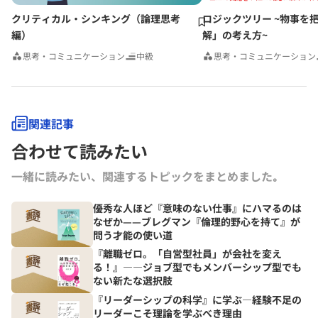
クリティカル・シンキング（論理思考
ロジックツリー ~物事を
編）
解」の考え方~
思考・コミュニケーション
中級
思考・コミュニケーション
関連記事
合わせて読みたい
一緒に読みたい、関連するトピックをまとめました｡
優秀な人ほど『意味のない仕事』にハマるのは
なぜか——ブレグマン『倫理的野心を持て』が
問う才能の使い道
『離職ゼロ。「自営型社員」が会社を変え
る！』――ジョブ型でもメンバーシップ型でも
ない新たな選択肢
『リーダーシップの科学』に学ぶ―経験不足の
リーダーこそ理論を学ぶべき理由