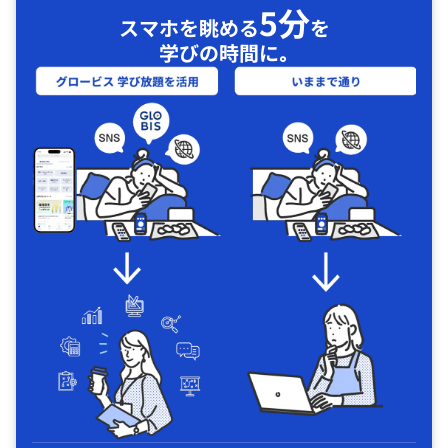
5分
スマホを眺める
を
学びの時間に｡