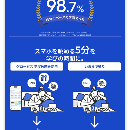
5分
スマホを眺める
を
学びの時間に｡