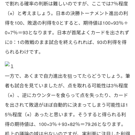
で割れる確率の判断は難しいのですが、ここでは7％程度
（※）と考えましょう。日本の決勝トーナメント進出の利
得を100、敗退の利得を0とすると、期待値は100×93％＋
0×7％＝93となります。日本が首尾よくカードを出されず
に0：1の敗戦のまま試合を終えられれば、93の利得を得
られるわけです。
一方で、あくまで自力進出を狙ってたらどうでしょう。筆
者も試合を見ていましたが、点を取れる可能性は3％程度
（※）、逆にカウンターを食らって点を失ったり、カード
を出されて敗退がほぼ自動的に決まってしまう可能性は1
5％程度（※）あったと思います。そうすると得られる利
得の期待値は、100×3％＋93×82％＝79.26となります。
机上の議論の域は出ないのですが、実利面に注目した利得