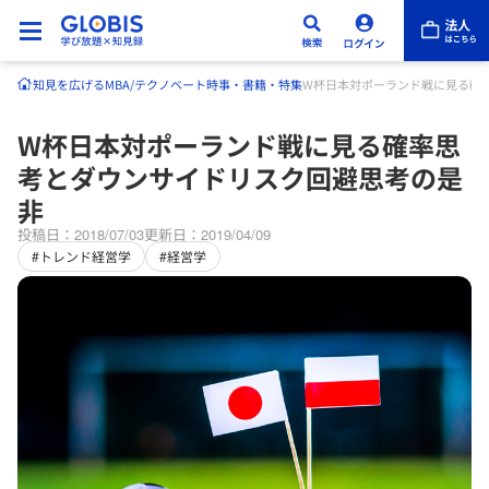
知見を広げる
MBA/テクノベート
時事・書籍・特集
W杯日本対ポーランド戦に見る確
W杯日本対ポーランド戦に見る確率思
考とダウンサイドリスク回避思考の是
非
投稿日：2018/07/03
更新日：2019/04/09
#トレンド経営学
#経営学