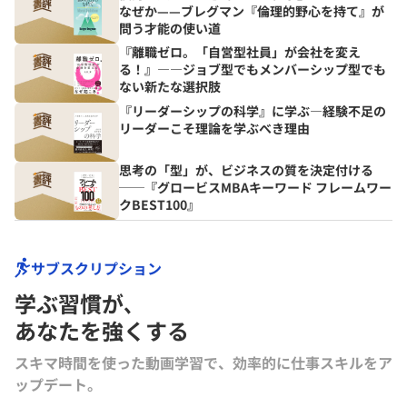
なぜか——ブレグマン『倫理的野心を持て』が
問う才能の使い道
『離職ゼロ。「自営型社員」が会社を変え
る！』――ジョブ型でもメンバーシップ型でも
ない新たな選択肢
『リーダーシップの科学』に学ぶ―経験不足の
リーダーこそ理論を学ぶべき理由
思考の「型」が、ビジネスの質を決定付ける
──『グロービスMBAキーワード フレームワー
クBEST100』
サブスクリプション
学ぶ習慣が､
あなたを強くする
スキマ時間を使った動画学習で、効率的に仕事スキルをア
ップデート。