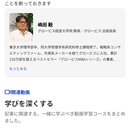
ことを断っておきます
嶋田 毅
グロービス経営大学院 教員／グロービス 出版局長
東京大学理学部卒、同大学院理学系研究科修士課程修了。戦略系コンサ
ルティングファーム、外資系メーカーを経てグロービスに入社。累計
150万部を超えるベストセラー「グロービスMBAシリーズ」の著者、プ
ロデューサーも務める。著書に『グロービスMBAビジネス・ライティ
もっとみる
ング』『グロービスMBAキーワード 図解 基本ビジネス思考法45』
『グロービスMBAキーワード 図解 基本フレームワーク50』『ビジネ
ス仮説力の磨き方』（以上ダイヤモンド社）、『MBA 100の基本』
（東洋経済新報社）、『［実況］ロジカルシンキング教室』『［実況』
関連動画
アカウンティング教室』『競争優位としての経営理念』（以上PHP研
学びを深くする
究所）、『ロジカルシンキングの落とし穴』『バイアス』『KSFとは』
（以上グロービス電子出版）、共著書に『グロービスMBAマネジメン
記事に関連する、一緒に学ぶべき動画学習コースをまとめ
ト・ブック』『グロービスMBAマネジメント・ブックⅡ』『MBA定量
ました｡
分析と意思決定』『グロービスMBAビジネスプラン』『ストーリーで
学ぶマーケティング戦略の基本』（以上ダイヤモンド社）など。その他