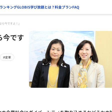
ランキング
GLOBIS学び放題とは？
料金プラン
FAQ
なら今ですよ！」
ら今です
#変革