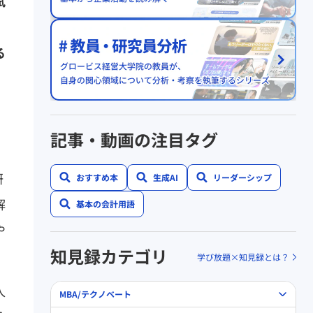
試
る
。
記事・動画の注目タグ
研
おすすめ本
生成AI
リーダーシップ
解
基本の会計用語
や
知見録カテゴリ
学び放題×知見録とは？
人
MBA/テクノベート