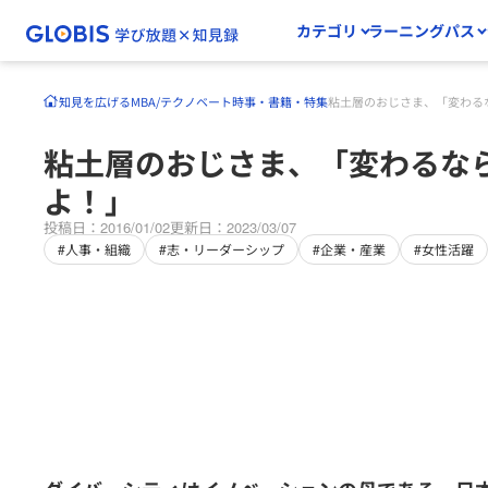
カテゴリ
ラーニングパス
知見を広げる
MBA/テクノベート
時事・書籍・特集
粘土層のおじさま、「変わる
粘土層のおじさま、「変わるな
よ！」
投稿日：2016/01/02
更新日：2023/03/07
#人事・組織
#志・リーダーシップ
#企業・産業
#女性活躍