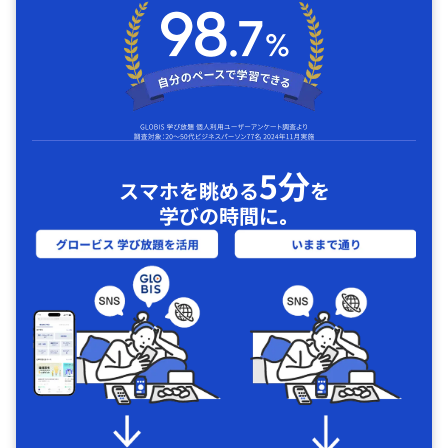
5分
スマホを眺める
を
学びの時間に｡