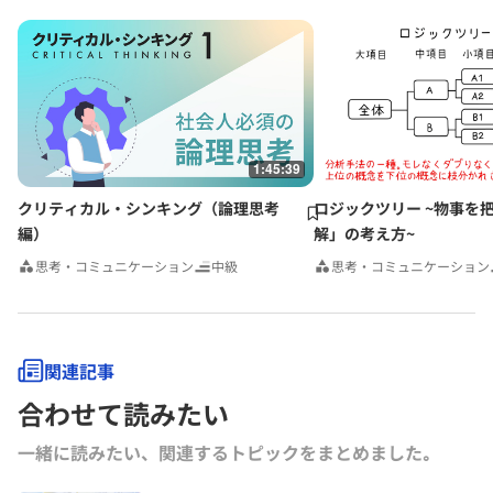
学ぶマーケティング戦略の基本』（以上ダイヤモンド社）など。その他
にも多数の単著、共著書、共訳書がある。
グロービス経営大学院や企業研修において経営戦略、マーケティング、
事業革新、管理会計、自社課題（アクションラーニング）などの講師を
務める。グロービスのナレッジライブラリ「GLOBIS知見録」に定期的
にコラムを連載するとともに、さまざまなテーマで講演なども行ってい
る。
1:45:39
クリティカル・シンキング（論理思考
ロジックツリー ~物事を
編）
解」の考え方~
思考・コミュニケーション
中級
思考・コミュニケーション
関連記事
合わせて読みたい
一緒に読みたい、関連するトピックをまとめました｡