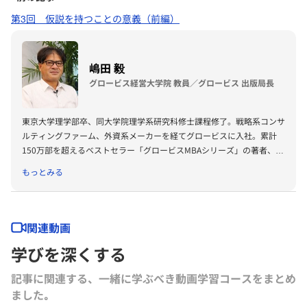
第3回 仮説を持つことの意義（前編）
嶋田 毅
グロービス経営大学院 教員／グロービス 出版局長
東京大学理学部卒、同大学院理学系研究科修士課程修了。戦略系コンサ
ルティングファーム、外資系メーカーを経てグロービスに入社。累計
150万部を超えるベストセラー「グロービスMBAシリーズ」の著者、プ
ロデューサーも務める。著書に『グロービスMBAビジネス・ライティ
もっとみる
ング』『グロービスMBAキーワード 図解 基本ビジネス思考法45』
『グロービスMBAキーワード 図解 基本フレームワーク50』『ビジネ
ス仮説力の磨き方』（以上ダイヤモンド社）、『MBA 100の基本』
（東洋経済新報社）、『［実況］ロジカルシンキング教室』『［実況』
関連動画
アカウンティング教室』『競争優位としての経営理念』（以上PHP研
学びを深くする
究所）、『ロジカルシンキングの落とし穴』『バイアス』『KSFとは』
（以上グロービス電子出版）、共著書に『グロービスMBAマネジメン
記事に関連する、一緒に学ぶべき動画学習コースをまとめ
ト・ブック』『グロービスMBAマネジメント・ブックⅡ』『MBA定量
ました｡
分析と意思決定』『グロービスMBAビジネスプラン』『ストーリーで