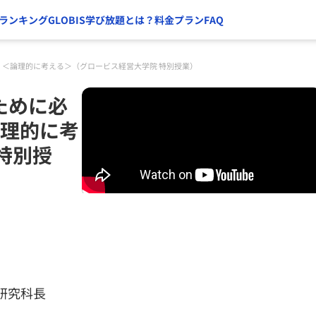
ランキング
GLOBIS学び放題とは？
料金プラン
FAQ
6 ＜論理的に考える＞（グロービス経営大学院 特別授業）
ために必
論理的に考
特別授
研究科長