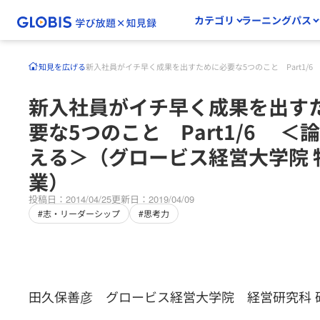
カテゴリ
ラーニングパス
知見を広げる
新入社員がイチ早く成果を出すために必要な5つのこと Part1/
新入社員がイチ早く成果を出す
要な5つのこと Part1/6 ＜
える＞（グロービス経営大学院 
業）
投稿日：2014/04/25
更新日：2019/04/09
#志・リーダーシップ
#思考力
田久保善彦 グロービス経営大学院 経営研究科 