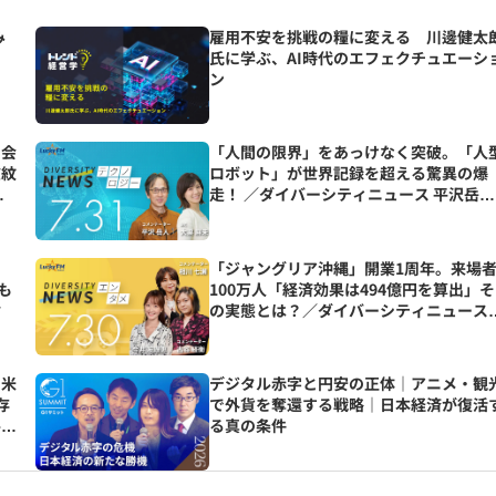
み
雇用不安を挑戦の糧に変える 川邊健太
氏に学ぶ、AI時代のエフェクチュエーシ
ン
閉会
「人間の限界」をあっけなく突破。「人
波紋
ロボット」が世界記録を超える驚異の爆
走！ ／ダイバーシティニュース 平沢岳人
【8/31までの限定公開】
「ジャングリア沖縄」開業1周年。来場
ても
100万人「経済効果は494億円を算出」そ
論
の実態とは？／ダイバーシティニュース
相川七瀬/古谷経衡【8/31までの限定公
開】
日米
デジタル赤字と円安の正体｜アニメ・観
存
で外貨を奪還する戦略｜日本経済が復活
井清
る真の条件