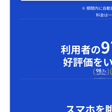
※ 期間内に自
料金は一
利用者の
好評価を
スマホを