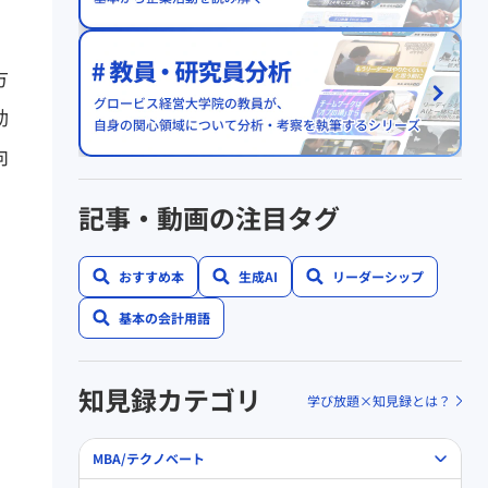
方
動
向
記事・動画の注目タグ
おすすめ本
生成AI
リーダーシップ
基本の会計用語
知見録カテゴリ
学び放題×知見録とは？
MBA/テクノベート