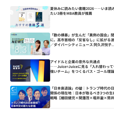
夏休みに読みたい書籍2026――いま読
たい3冊をMBA教員が推薦
「数の横暴」が生んだ「異例の国会」
に。高市首相の「反省なし」に拡がる
／ダイバーシティニュース 阿久沢悦子
【9/30までの限定公開】
アイドルと企業の意外な共通点
――Juice=Juiceに見る「入れ替わっ
強いチーム」をつくるパス・ゴール理
「日本衰退論」の嘘｜トランプ時代の
関係の現在地｜日本が取るべき3つの生
戦略【櫛田健児×関灘茂×堀井巌×筒
輝】