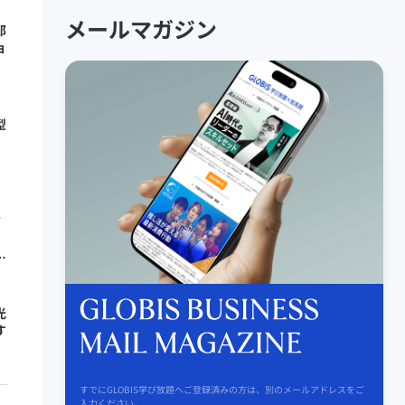
メールマガジン
郎
ョ
型
者
光
す
すでにGLOBIS学び放題へご登録済みの方は、別のメールアドレスをご
入力ください。