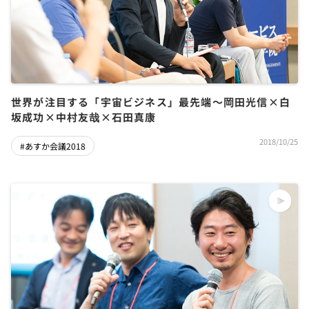
世界が注目する「宇宙ビジネス」最先端～岡田光信×白
坂成功×中村友哉×石田真康
2018/10/25
#あすか会議2018