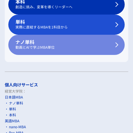
本科
創造に挑み、変革を導くリーダーへ
単科
実務に直結するMBAを1科目から
ナノ単科
動画とAIで学ぶMBA単位
個人向けサービス
経営大学院：
日本語MBA
ナノ単科
単科
本科
英語MBA
nano-MBA
Pre-MBA