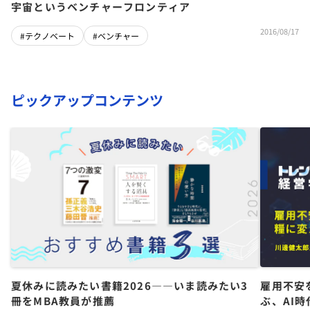
宇宙というベンチャーフロンティア
2016/08/17
#テクノベート
#ベンチャー
ピックアップコンテンツ
夏休みに読みたい書籍2026――いま読みたい3
雇用不安
冊をMBA教員が推薦
ぶ、AI