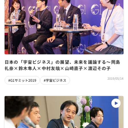
日本の「宇宙ビジネス」の展望、未来を議論する～岡島
礼奈×鈴木隼人×中村友哉×山崎直子×渡辺その子
2019/05/14
#G1サミット2019
#宇宙ビジネス