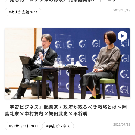
スクのムーンショット事例【國光宏尚×高橋隆史×裙本
2023/10/13
#あすか会議2023
理人×中村友哉×高野真】
「宇宙ビジネス」起業家・政府が取るべき戦略とは～岡
島礼奈×中村友哉×袴田武史×平将明
2021/07/29
#G1サミット2021
#宇宙ビジネス