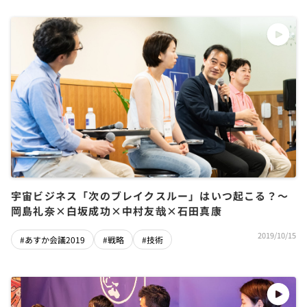
宇宙ビジネス「次のブレイクスルー」はいつ起こる？～
岡島礼奈×白坂成功×中村友哉×石田真康
2019/10/15
#あすか会議2019
#戦略
#技術