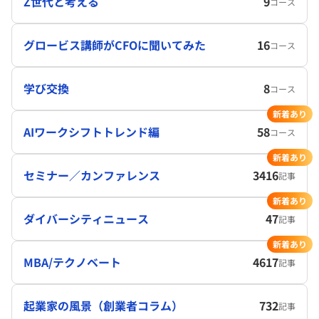
Z世代と考える
9
コース
グロービス講師がCFOに聞いてみた
16
コース
学び交換
8
コース
新着あり
AIワークシフトトレンド編
58
コース
新着あり
セミナー／カンファレンス
3416
記事
新着あり
ダイバーシティニュース
47
記事
新着あり
MBA/テクノベート
4617
記事
起業家の風景（創業者コラム）
732
記事