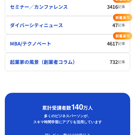
セミナー／カンファレンス
3416
記事
新着あり
ダイバーシティニュース
47
記事
新着あり
MBA/テクノベート
4617
記事
起業家の風景（創業者コラム）
732
記事
1
40
累計受講者数
万人
多くのビジネスパーソンが、
スキマ時間学習にアプリを活用しています
総レビュー数10,000件以上