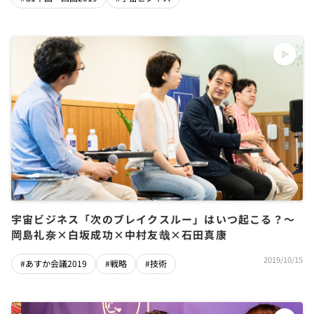
宇宙ビジネス「次のブレイクスルー」はいつ起こる？～
岡島礼奈×白坂成功×中村友哉×石田真康
2019/10/15
#あすか会議2019
#戦略
#技術