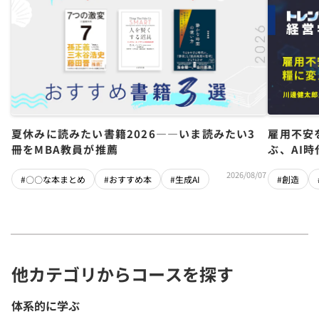
夏休みに読みたい書籍2026――いま読みたい3
雇用不安
冊をMBA教員が推薦
ぶ、AI
2026/08/07
#〇〇な本まとめ
#おすすめ本
#生成AI
#創造
他カテゴリからコースを探す
体系的に学ぶ