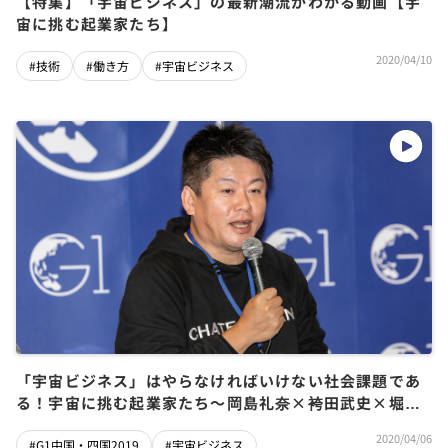
【特集】「宇宙ビジネス」の最新潮流がわかる動画【宇
宙に挑む起業家たち】
2020/04/10
#技術
#働き方
#宇宙ビジネス
「宇宙ビジネス」はやらなければいけない社会課題であ
る！宇宙に挑む起業家たち～岡島礼奈×袴田武史×堀江
貴文×戸田拓夫
2020/04/06
#G1中国・四国2019
#宇宙ビジネス