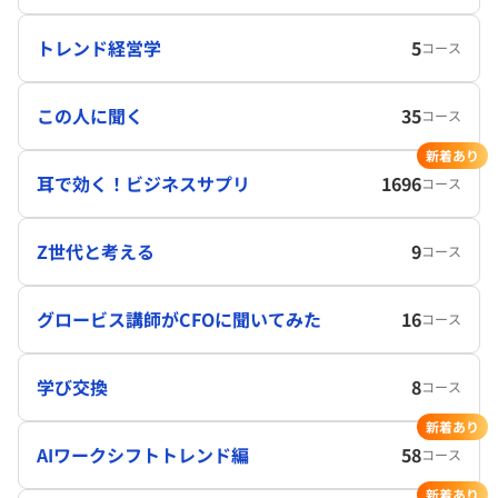
トレンド経営学
5
コース
この人に聞く
35
コース
新着あり
耳で効く！ビジネスサプリ
1696
コース
Z世代と考える
9
コース
グロービス講師がCFOに聞いてみた
16
コース
学び交換
8
コース
新着あり
AIワークシフトトレンド編
58
コース
新着あり