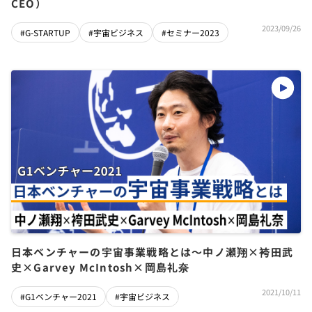
CEO）
2023/09/26
#G-STARTUP
#宇宙ビジネス
#セミナー2023
日本ベンチャーの宇宙事業戦略とは〜中ノ瀬翔×袴田武
史×Garvey McIntosh×岡島礼奈
2021/10/11
#G1ベンチャー2021
#宇宙ビジネス