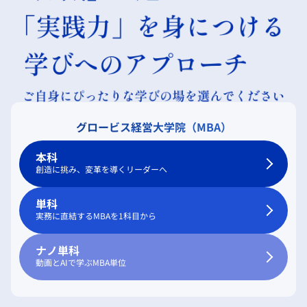
グロービス経営大学院（MBA）
本科
創造に挑み、変革を導くリーダーへ
単科
実務に直結するMBAを1科目から
ナノ単科
動画とAIで学ぶMBA単位