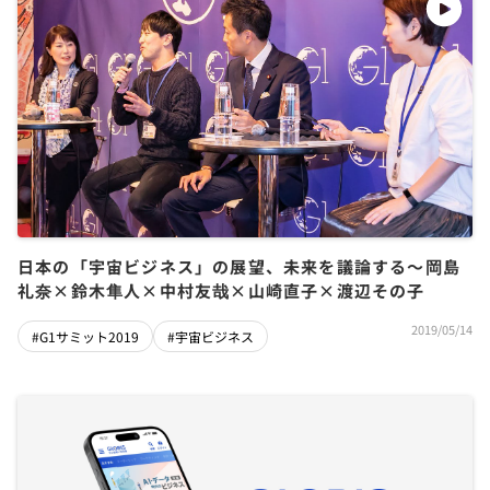
日本の「宇宙ビジネス」の展望、未来を議論する～岡島
礼奈×鈴木隼人×中村友哉×山崎直子×渡辺その子
2019/05/14
#G1サミット2019
#宇宙ビジネス