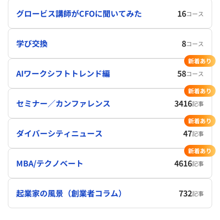
グロービス講師がCFOに聞いてみた
16
コース
学び交換
8
コース
新着あり
AIワークシフトトレンド編
58
コース
新着あり
セミナー／カンファレンス
3416
記事
新着あり
ダイバーシティニュース
47
記事
新着あり
MBA/テクノベート
4616
記事
起業家の風景（創業者コラム）
732
記事