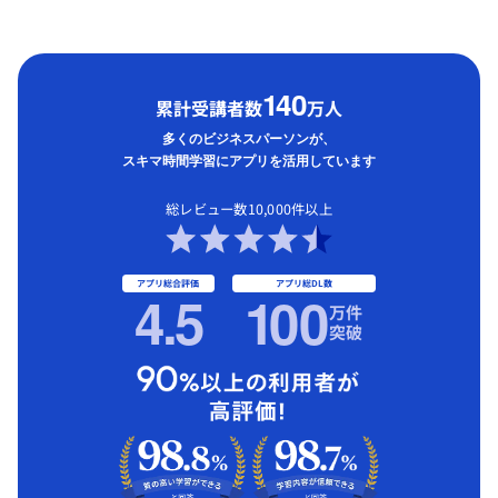
1
40
累計受講者数
万人
多くのビジネスパーソンが、
スキマ時間学習にアプリを活用しています
総レビュー数10,000件以上
アプリ総合評価
アプリ総DL数
4.5
1
00
万件
突破