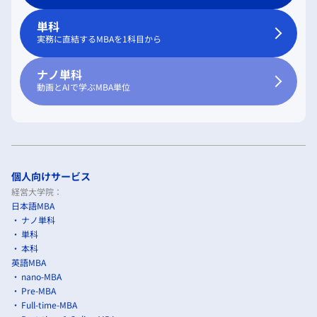
単科
実務に直結するMBAを1科目から
ナノ単科
動画とAIで学ぶMBA単位
個人向けサービス
経営大学院：
日本語MBA
ナノ単科
単科
本科
英語MBA
nano-MBA
Pre-MBA
Full-time-MBA