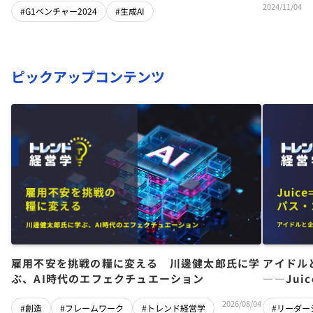
2024/11/04
#G1ベンチャー2024
#生成AI
ピックアップコンテンツ
雇用不安を挑戦の糧に変える 川邊健太郎氏に学
アイドル
ぶ、AI時代のエフェクチュエーション
――Jui
チーム」
2026/08/04
#創造
#フレームワーク
#トレンド経営学
#リーダー